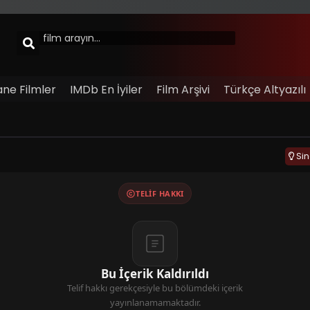
ane Filmler
IMDb En İyiler
Film Arşivi
Türkçe Altyazılı
Si
TELIF HAKKI
Bu İçerik Kaldırıldı
Telif hakkı gerekçesiyle bu bölümdeki içerik
yayınlanamamaktadır.