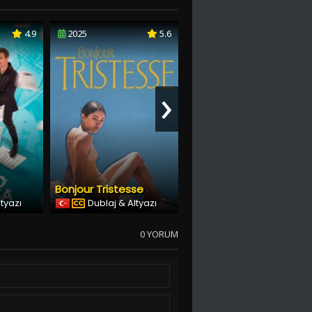
4.9
2025
5.6
2026
6.0
›
Bonjour Tristesse
Benim Adım Agneta
ltyazı
Dublaj & Altyazı
Türkçe Altyazılı
0 YORUM