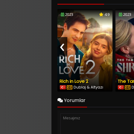
2023
4.9
2023
‹
Rich in Love 2
Dublaj & Altyazı
D
Yorumlar