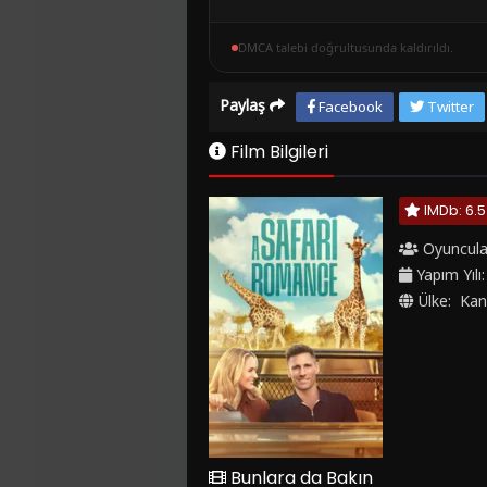
DMCA talebi doğrultusunda kaldırıldı.
Paylaş
Facebook
Twitter
Film Bilgileri
IMDb: 6.5
Oyuncula
Yapım Yılı
Ülke:
Kan
Bunlara da Bakın