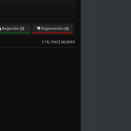
Beğendim
(0)
Beğenmedim
(0)
3 YIL ÖNCE EKLENDI