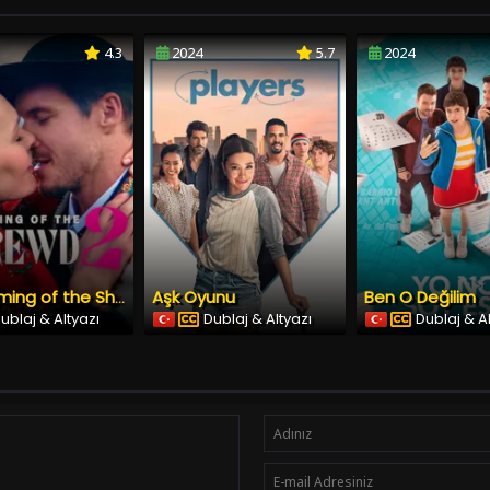
4.3
2024
5.7
2024
Aşk Oyunu
Ben O Değilim
The Taming of the Shrewd 2
ublaj & Altyazı
Dublaj & Altyazı
Dublaj & A