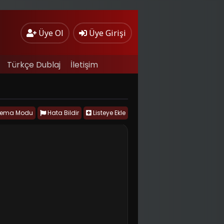
Üye Ol
Üye Girişi
Türkçe Dublaj
İletişim
nema Modu
Hata Bildir
Listeye Ekle