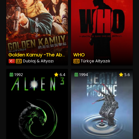
WHO
Golden Kamuy -The Abashiri Prison Raid
Dublaj & Altyazı
Türkçe Altyazılı
1992
6.4
1994
5.6