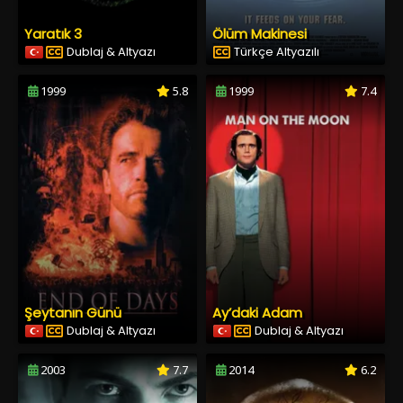
Yaratık 3
Ölüm Makinesi
Dublaj & Altyazı
Türkçe Altyazılı
1999
5.8
1999
7.4
Şeytanın Günü
Ay’daki Adam
Dublaj & Altyazı
Dublaj & Altyazı
2003
7.7
2014
6.2