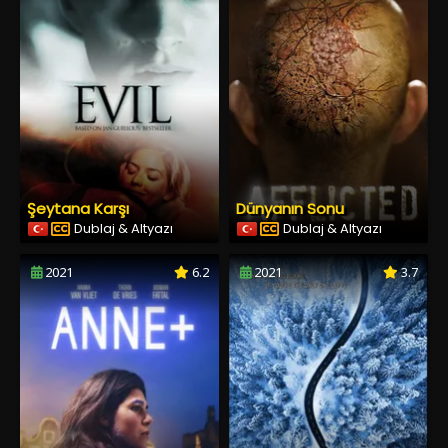
Şeytana Karşı
Dünyanın Sonu
Dublaj & Altyazı
Dublaj & Altyazı
2021
6.2
2021
3.7