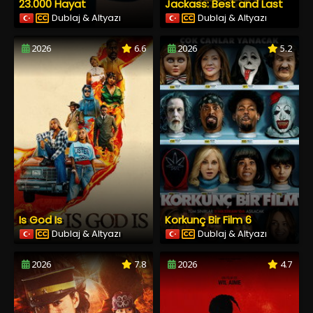
23.000 Hayat
Jackass: Best and Last
Dublaj & Altyazı
Dublaj & Altyazı
2026
6.6
2026
5.2
Is God Is
Korkunç Bir Film 6
Dublaj & Altyazı
Dublaj & Altyazı
2026
7.8
2026
4.7