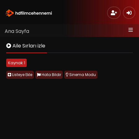
Ana Sayfa
Aile Sırları izle
Kaynak 1
Listeye Ekle
Hata Bildir
Sinema Modu