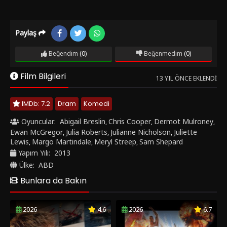
Paylaş
Beğendim
(0)
Beğenmedim
(0)
Film Bilgileri
13 YIL ÖNCE EKLENDI
IMDb: 7.2
Dram
Komedi
Oyuncular:
Abigail Breslin
Chris Cooper
Dermot Mulroney
,
,
,
Ewan McGregor
Julia Roberts
Julianne Nicholson
Juliette
,
,
,
Lewis
Margo Martindale
Meryl Streep
Sam Shepard
,
,
,
Yapım Yılı:
2013
Ülke:
ABD
Bunlara da Bakın
2026
4.6
2026
6.7