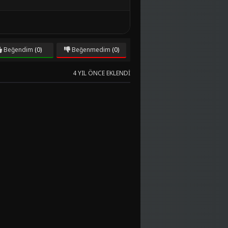
Beğendim
(0)
Beğenmedim
(0)
4 YIL ÖNCE EKLENDI