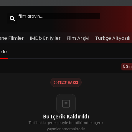
ane Filmler
IMDb En İyiler
Film Arşivi
Türkçe Altyazılı
zle
Si
TELIF HAKKI
Bu İçerik Kaldırıldı
Telif hakkı gerekçesiyle bu bölümdeki içerik
yayınlanamamaktadır.