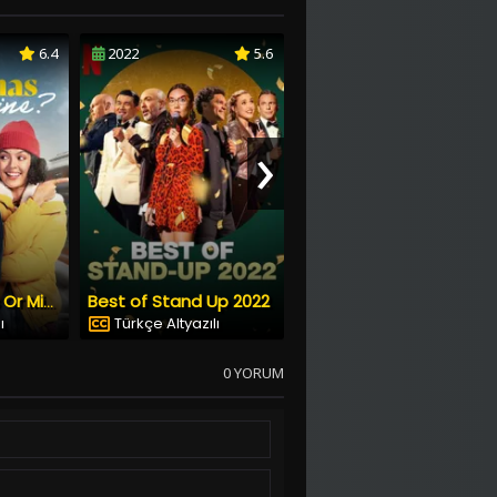
6.4
2022
5.6
2022
5.7
›
Best of Stand Up 2022
Bhool Bhulaiyaa 2
Your Christmas Or Mine?
ı
Türkçe Altyazılı
Türkçe Altyazılı
0 YORUM