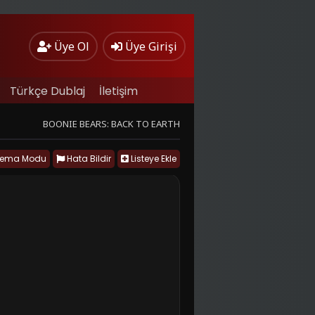
Üye Ol
Üye Girişi
Türkçe Dublaj
İletişim
BOONIE BEARS: BACK TO EARTH
nema Modu
Hata Bildir
Listeye Ekle