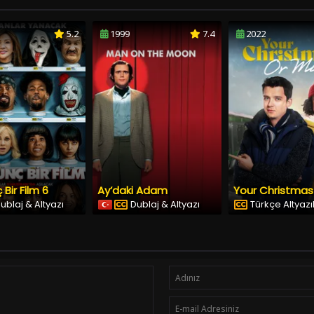
5.2
1999
7.4
2022
 Bir Film 6
Ay’daki Adam
ublaj & Altyazı
Dublaj & Altyazı
Türkçe Altyazıl