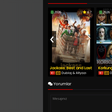
2026
6.7
2026
‹
Jackass: Best and Last
Korkunç
Dublaj & Altyazı
D
Yorumlar