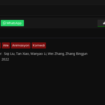
WhatsApp
Aile
Animasyon
Komedi
r:
Siqi Liu
Tan Xiao
Wanyao Li
Wei Zhang
Zhang Bingjun
,
,
,
,
:
2022