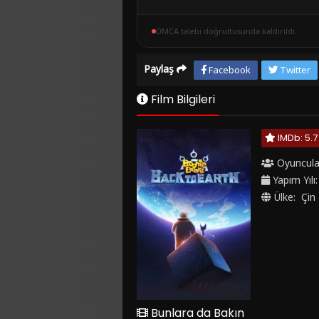
DMCA talebi doğrultusunda kaldırıldı.
Paylaş
Facebook
Twitter
Film Bilgileri
IMDb: 5.7
Oyuncula
Yapım Yılı
Ülke:
Çin
Bunlara da Bakın