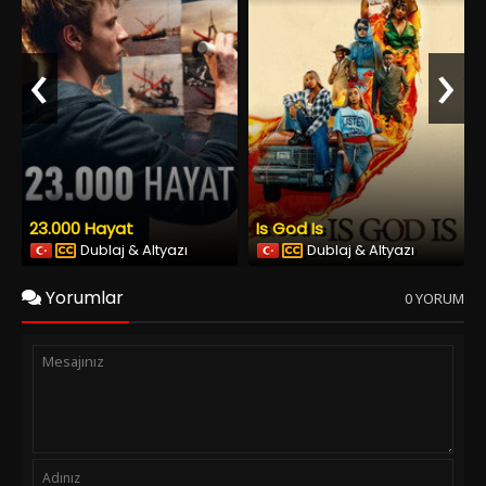
‹
›
23.000 Hayat
Is God Is
Dublaj & Altyazı
Dublaj & Altyazı
Yorumlar
0 YORUM