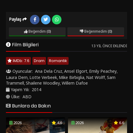
Paylaş
Beğendim
(0)
Beğenmedim
(0)
Film Bilgileri
13 YIL ÖNCE EKLENDI
IMDb: 7.6
Dram
Romantik
Oyuncular:
Ana Dela Cruz
Ansel Elgort
Emily Peachey
,
,
,
Laura Dern
Lotte Verbeek
Mike Birbiglia
Nat Wolff
Sam
,
,
,
,
Trammell
Shailene Woodley
Willem Dafoe
,
,
Yapım Yılı:
2014
Ülke:
ABD
Bunlara da Bakın
2026
4.6
2026
6.6