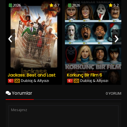
2026
6.7
2026
5.2
‹
›
Jackass: Best and Last
Korkunç Bir Film 6
Dublaj & Altyazı
Dublaj & Altyazı
Yorumlar
0 YORUM