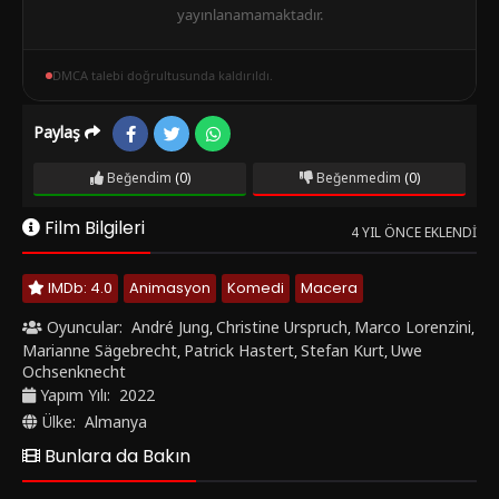
yayınlanamamaktadır.
DMCA talebi doğrultusunda kaldırıldı.
Paylaş
Beğendim
(0)
Beğenmedim
(0)
Film Bilgileri
4 YIL ÖNCE EKLENDI
IMDb: 4.0
Animasyon
Komedi
Macera
Oyuncular:
André Jung
Christine Urspruch
Marco Lorenzini
,
,
,
Marianne Sägebrecht
Patrick Hastert
Stefan Kurt
Uwe
,
,
,
Ochsenknecht
Yapım Yılı:
2022
Ülke:
Almanya
Bunlara da Bakın