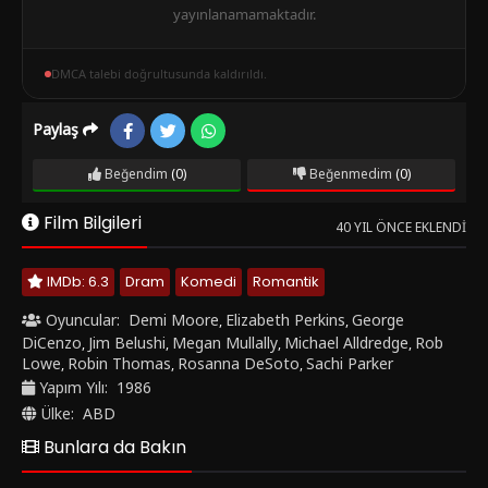
yayınlanamamaktadır.
DMCA talebi doğrultusunda kaldırıldı.
Paylaş
Beğendim
(0)
Beğenmedim
(0)
Film Bilgileri
40 YIL ÖNCE EKLENDI
IMDb: 6.3
Dram
Komedi
Romantik
Oyuncular:
Demi Moore
Elizabeth Perkins
George
,
,
DiCenzo
Jim Belushi
Megan Mullally
Michael Alldredge
Rob
,
,
,
,
Lowe
Robin Thomas
Rosanna DeSoto
Sachi Parker
,
,
,
Yapım Yılı:
1986
Ülke:
ABD
Bunlara da Bakın