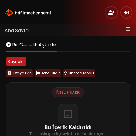
Ana Sayfa
Bir Gecelik Aşk izle
Kaynak 1
Listeye Ekle
Hata Bildir
Sinema Modu
TELIF HAKKI
Bu İçerik Kaldırıldı
Telif hakkı gerekçesiyle bu bölümdeki içerik