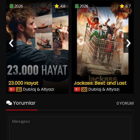
2026
4.6
2026
6.7
‹
›
23.000 Hayat
Jackass: Best and Last
Dublaj & Altyazı
Dublaj & Altyazı
Yorumlar
0 YORUM