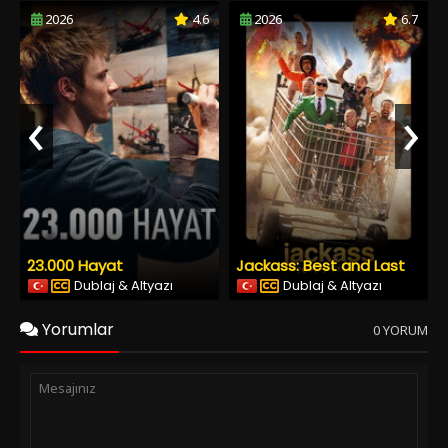
2026
4.6
2026
6.7
‹
›
23.000 Hayat
Jackass: Best and Last
Dublaj & Altyazı
Dublaj & Altyazı
Yorumlar
0 YORUM