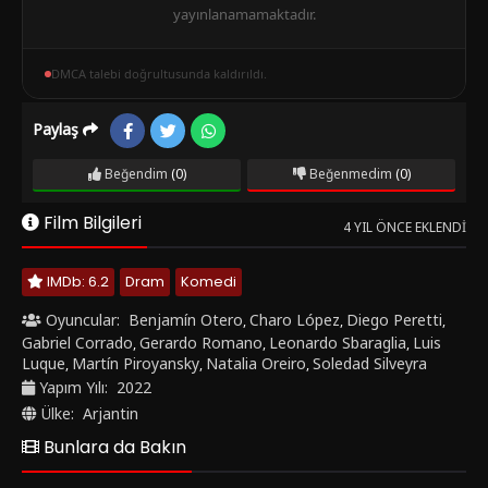
yayınlanamamaktadır.
DMCA talebi doğrultusunda kaldırıldı.
Paylaş
Beğendim
(0)
Beğenmedim
(0)
Film Bilgileri
4 YIL ÖNCE EKLENDI
IMDb: 6.2
Dram
Komedi
Oyuncular:
Benjamín Otero
Charo López
Diego Peretti
,
,
,
Gabriel Corrado
Gerardo Romano
Leonardo Sbaraglia
Luis
,
,
,
Luque
Martín Piroyansky
Natalia Oreiro
Soledad Silveyra
,
,
,
Yapım Yılı:
2022
Ülke:
Arjantin
Bunlara da Bakın