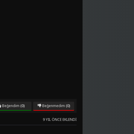
Beğendim
(0)
Beğenmedim
(0)
9 YIL ÖNCE EKLENDI