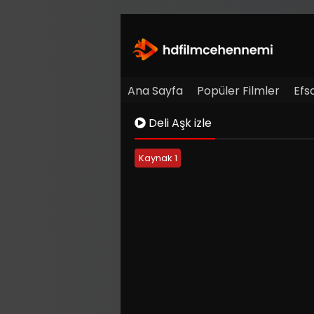
Ana Sayfa
Popüler Filmler
Efs
Deli Aşk izle
Kaynak 1