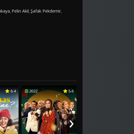
inkaya
Pelin Akil
Şafak Pekdemir
,
,
,
6.4
2022
5.6
2022
5.7
›