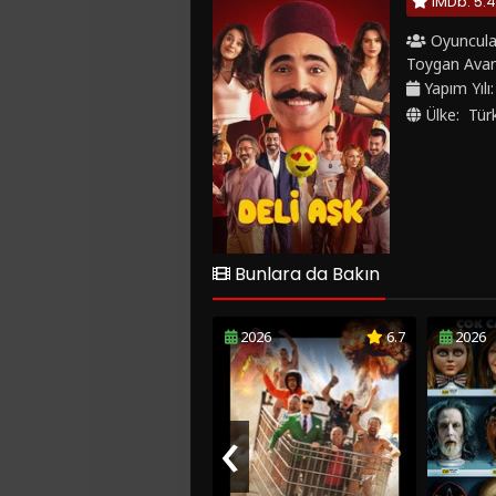
IMDb: 5.4
Oyuncula
Toygan Ava
Yapım Yılı
Ülke:
Tür
Bunlara da Bakın
2026
6.7
2026
‹