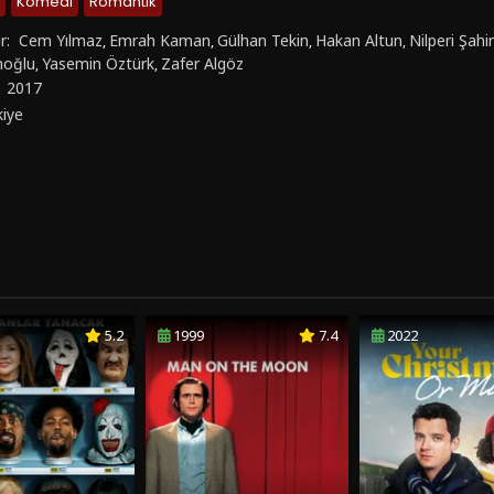
Komedi
Romantik
r:
Cem Yılmaz
Emrah Kaman
Gülhan Tekin
Hakan Altun
Nilperi Şah
,
,
,
,
noğlu
Yasemin Öztürk
Zafer Algöz
,
,
:
2017
kiye
5.2
1999
7.4
2022