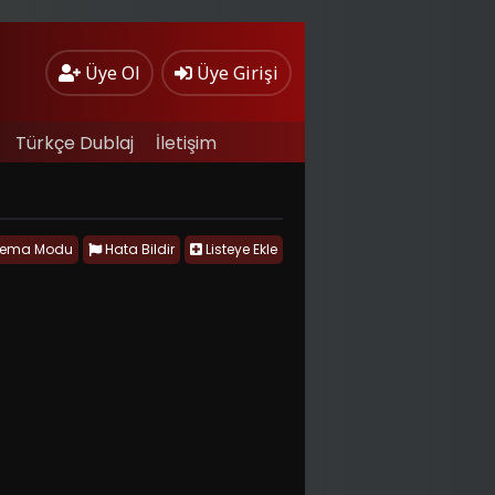
Üye Ol
Üye Girişi
Türkçe Dublaj
İletişim
nema Modu
Hata Bildir
Listeye Ekle