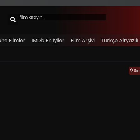
ane Filmler
IMDb En İyiler
Film Arşivi
Türkçe Altyazılı
Si