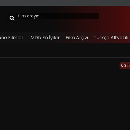
ane Filmler
IMDb En İyiler
Film Arşivi
Türkçe Altyazılı
Si