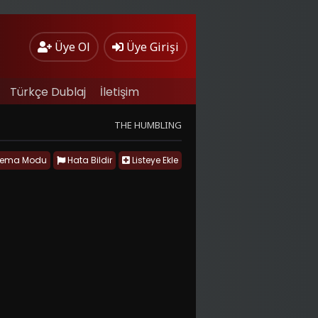
Üye Ol
Üye Girişi
Türkçe Dublaj
İletişim
THE HUMBLING
nema Modu
Hata Bildir
Listeye Ekle