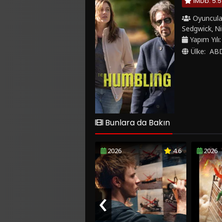
IMDb: 5.5
Oyuncula
Sedgwick
Ni
,
Yapım Yılı
Ülke:
AB
Bunlara da Bakın
2026
4.6
2026
‹