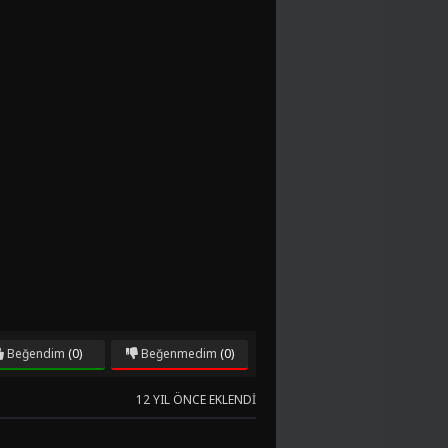
Beğendim
(0)
Beğenmedim
(0)
12 YIL ÖNCE EKLENDI