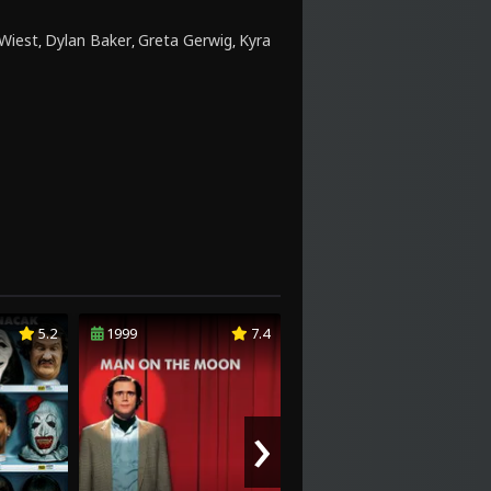
Wiest
Dylan Baker
Greta Gerwig
Kyra
,
,
,
5.2
1999
7.4
2003
7.7
›