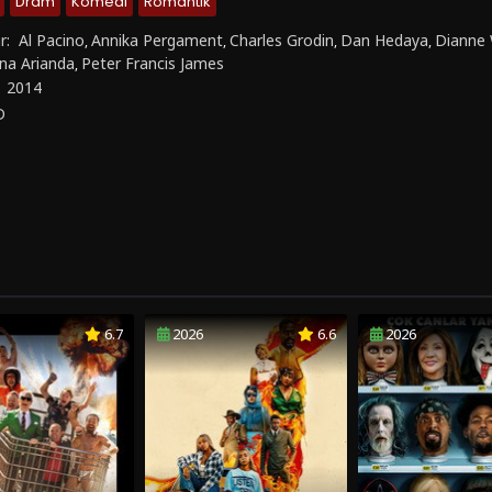
Dram
Komedi
Romantik
r:
Al Pacino
Annika Pergament
Charles Grodin
Dan Hedaya
Dianne 
,
,
,
,
na Arianda
Peter Francis James
,
:
2014
D
6.7
2026
6.6
2026