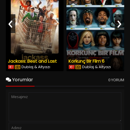
‹
›
Jackass: Best and Last
Korkunç Bir Film 6
Dublaj & Altyazı
Dublaj & Altyazı
Yorumlar
0 YORUM