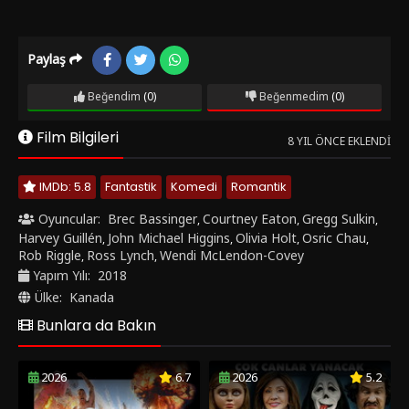
Paylaş
Beğendim
(0)
Beğenmedim
(0)
Film Bilgileri
8 YIL ÖNCE EKLENDI
IMDb: 5.8
Fantastik
Komedi
Romantik
Oyuncular:
Brec Bassinger
Courtney Eaton
Gregg Sulkin
,
,
,
Harvey Guillén
John Michael Higgins
Olivia Holt
Osric Chau
,
,
,
,
Rob Riggle
Ross Lynch
Wendi McLendon-Covey
,
,
Yapım Yılı:
2018
Ülke:
Kanada
Bunlara da Bakın
2026
6.7
2026
5.2