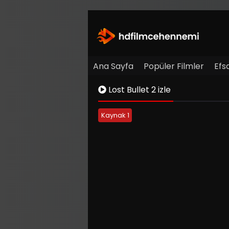
Ana Sayfa
Popüler Filmler
Efs
Lost Bullet 2 izle
Kaynak 1