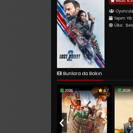
IMDb: 6.3
Oyuncula
Yapım Yılı
Ülke:
Bel
Bunlara da Bakın
2026
6.7
2026
‹