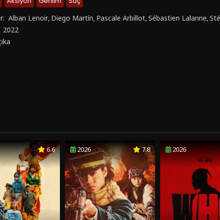
Aksiyon
Gerilim
Suç
r:
Alban Lenoir
Diego Martín
Pascale Arbillot
Sébastien Lalanne
Sté
,
,
,
,
:
2022
çika
6.6
2026
7.8
2026