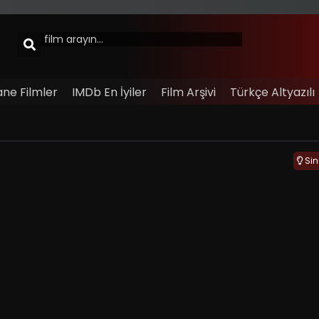
ane Filmler
IMDb En İyiler
Film Arşivi
Türkçe Altyazılı
Si