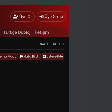
Üye Ol
Üye Girişi
Türkçe Dublaj
İletişim
BALLE PERDUE 2
nema Modu
Hata Bildir
Listeye Ekle