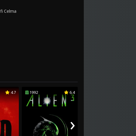
fi Celma
4.7
1992
6.4
1994
5.6
›