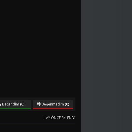
Beğendim
(0)
Beğenmedim
(0)
1 AY ÖNCE EKLENDI