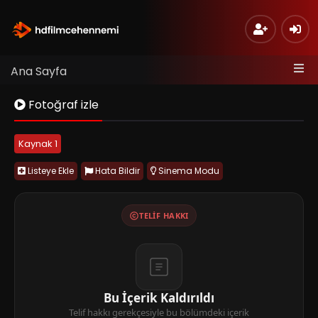
Ana Sayfa
Fotoğraf izle
Kaynak 1
Listeye Ekle
Hata Bildir
Sinema Modu
TELIF HAKKI
Bu İçerik Kaldırıldı
Telif hakkı gerekçesiyle bu bölümdeki içerik