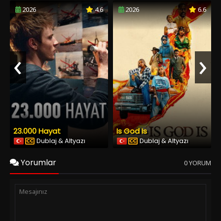
2026
4.6
2026
6.6
‹
›
23.000 Hayat
Is God Is
Dublaj & Altyazı
Dublaj & Altyazı
Yorumlar
0 YORUM