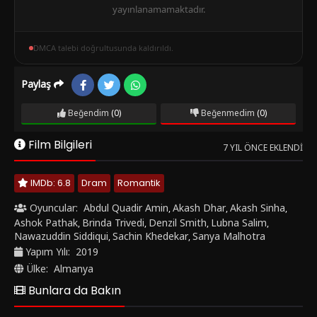
yayınlanamamaktadır.
DMCA talebi doğrultusunda kaldırıldı.
Paylaş
Beğendim
(0)
Beğenmedim
(0)
Film Bilgileri
7 YIL ÖNCE EKLENDI
IMDb: 6.8
Dram
Romantik
Oyuncular:
Abdul Quadir Amin
Akash Dhar
Akash Sinha
,
,
,
Ashok Pathak
Brinda Trivedi
Denzil Smith
Lubna Salim
,
,
,
,
Nawazuddin Siddiqui
Sachin Khedekar
Sanya Malhotra
,
,
Yapım Yılı:
2019
Ülke:
Almanya
Bunlara da Bakın