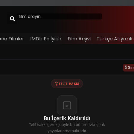
ane Filmler
IMDb En İyiler
Film Arşivi
Türkçe Altyazılı
Si
TELIF HAKKI
Bu İçerik Kaldırıldı
Telif hakkı gerekçesiyle bu bölümdeki içerik
yayınlanamamaktadır.