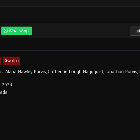
WhatsApp
Gerilim
r:
Alana Hawley Purvis
Catherine Lough Haggquist
Jonathan Purvis
,
,
,
:
2024
ada