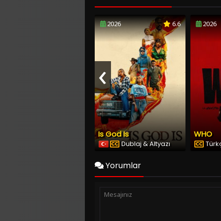
2026
6.6
2026
‹
Is God Is
WHO
Dublaj & Altyazı
Türkç
Yorumlar