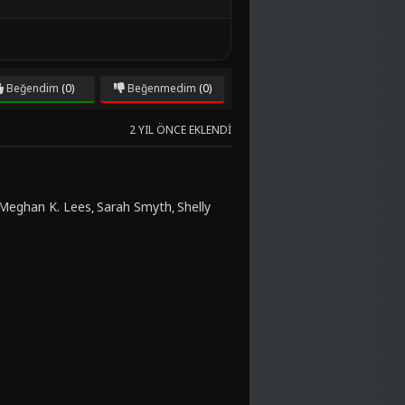
Beğendim
(0)
Beğenmedim
(0)
2 YIL ÖNCE EKLENDI
Meghan K. Lees
Sarah Smyth
Shelly
,
,