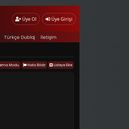
Üye Ol
Üye Girişi
Türkçe Dublaj
İletişim
nema Modu
Hata Bildir
Listeye Ekle