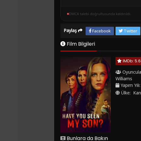
DMCA talebi doğrultusunda kaldırıldı.
Paylaş
Facebook
Twitter
Film Bilgileri
IMDb: 5.6
Oyuncula
Williams
Yapım Yılı
Ülke:
Kan
Bunlara da Bakın