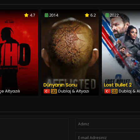
4.7
2014
6.2
2022
Dünyanın Sonu
Lost Bullet 2
e Altyazılı
Dublaj & Altyazı
Dublaj & A