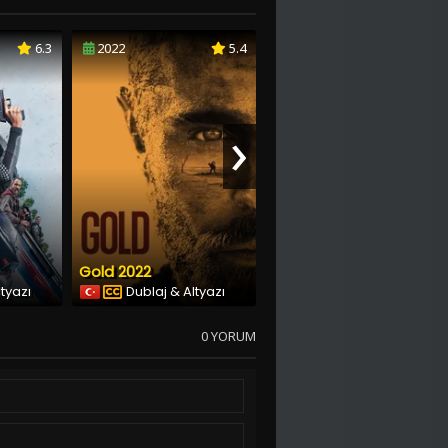
6.3
2022
5.4
2022
5.8
›
Gold 2022
Komplo
ltyazı
Dublaj & Altyazı
Dublaj & Altyazı
0 YORUM