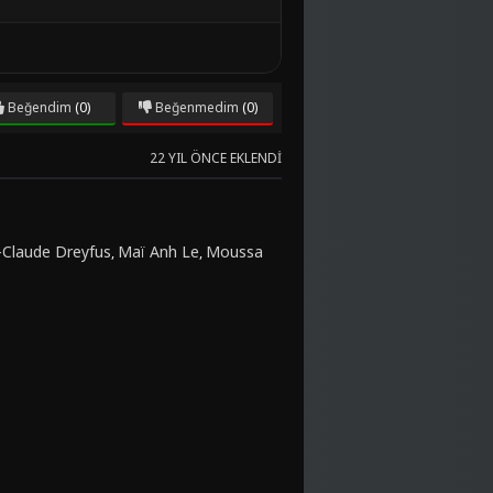
Beğendim
(0)
Beğenmedim
(0)
22 YIL ÖNCE EKLENDI
-Claude Dreyfus
Maï Anh Le
Moussa
,
,