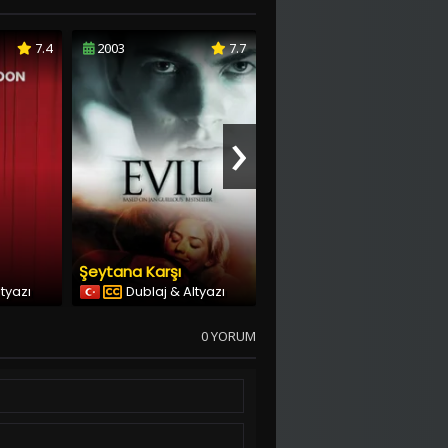
7.4
2003
7.7
2021
6.2
›
Şeytana Karşı
Anne+
ltyazı
Dublaj & Altyazı
Dublaj & Altyazı
0 YORUM