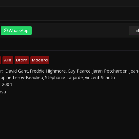
WhatsApp
Aile
Dram
Macera
r:
David Gant
Freddie Highmore
Guy Pearce
Jaran Petcharoen
Jean
,
,
,
,
lippine Leroy-Beaulieu
Stéphanie Lagarde
Vincent Scarito
,
,
:
2004
nsa