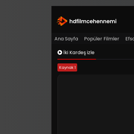
Ana Sayfa
Popüler Filmler
Efs
İki Kardeş izle
Kaynak 1