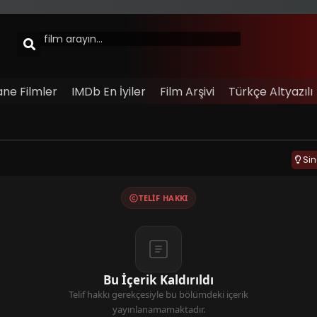
ane Filmler
IMDb En İyiler
Film Arşivi
Türkçe Altyazılı
Si
TELIF HAKKI
Bu İçerik Kaldırıldı
Telif hakkı gerekçesiyle bu bölümdeki içerik
yayınlanamamaktadır.