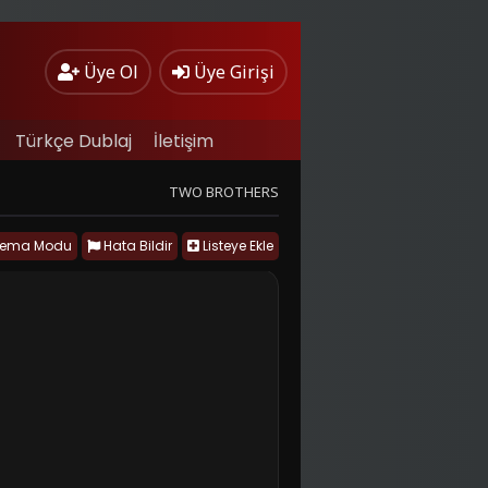
Üye Ol
Üye Girişi
Türkçe Dublaj
İletişim
TWO BROTHERS
nema Modu
Hata Bildir
Listeye Ekle