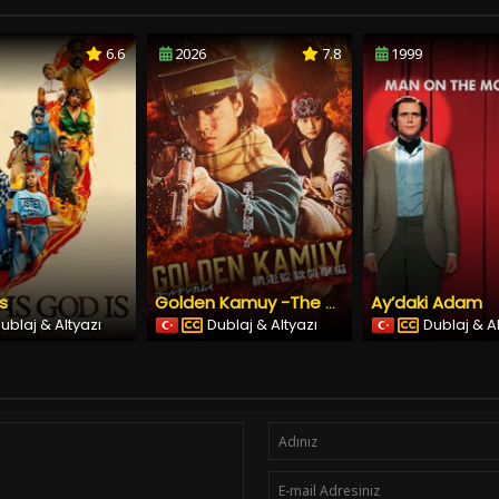
6.6
2026
7.8
1999
Is
Ay’daki Adam
Golden Kamuy -The Abashiri Prison Raid
ublaj & Altyazı
Dublaj & Altyazı
Dublaj & A