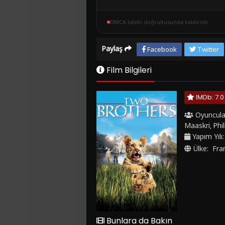
DMCA talebi doğrultusunda kaldırıldı.
Paylaş
Facebook
Twitter
Film Bilgileri
IMDb: 7.0
Oyuncula
Maaskri
Phi
,
Yapım Yılı
Ülke:
Fra
Bunlara da Bakın