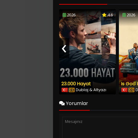
2026
4.6
2026
‹
23.000 Hayat
Is God 
Dublaj & Altyazı
D
Yorumlar