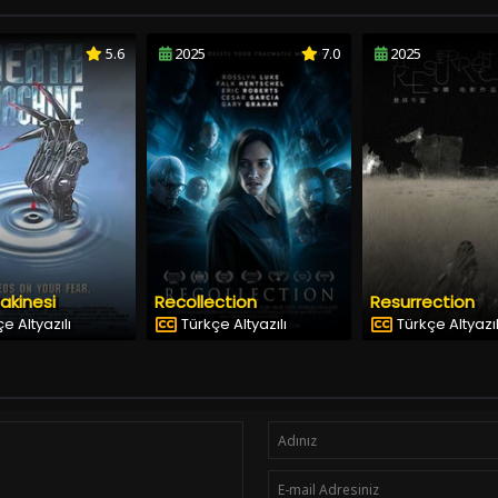
5.6
2025
7.0
2025
akinesi
Recollection
Resurrection
e Altyazılı
Türkçe Altyazılı
Türkçe Altyazıl