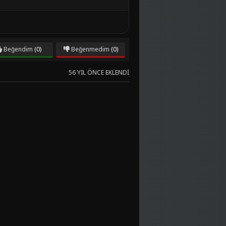
Beğendim
(0)
Beğenmedim
(0)
56 YIL ÖNCE EKLENDI