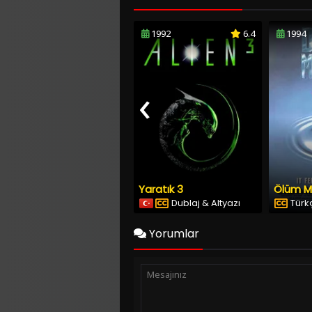
1992
6.4
1994
‹
Yaratık 3
Ölüm M
Dublaj & Altyazı
Türkç
Yorumlar