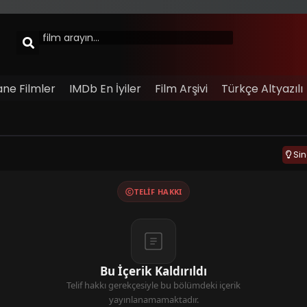
ane Filmler
IMDb En İyiler
Film Arşivi
Türkçe Altyazılı
Si
TELIF HAKKI
Bu İçerik Kaldırıldı
Telif hakkı gerekçesiyle bu bölümdeki içerik
yayınlanamamaktadır.