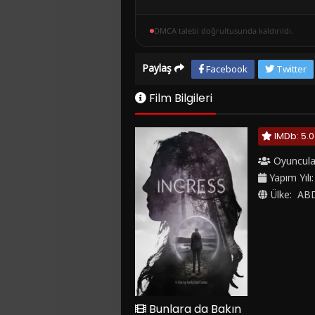
DMCA talebi doğrultusunda kaldırıldı.
Paylaş
Facebook
Twitter
Film Bilgileri
IMDb: 5.0
Oyuncula
Yapım Yılı
Ülke:
AB
Bunlara da Bakın