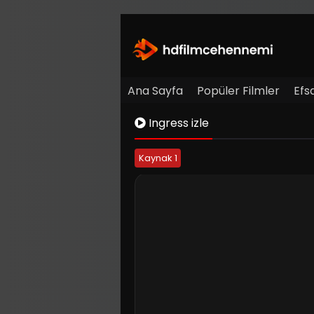
Ana Sayfa
Popüler Filmler
Efs
Ingress izle
Kaynak 1