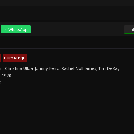
WhatsApp
Bilim Kurgu
r:
Christina Ulloa
Johnny Ferro
Rachel Noll James
Tim DeKay
,
,
,
:
1970
D