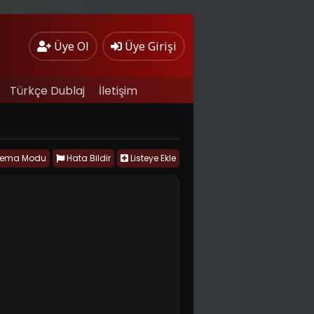
Üye Ol
Üye Girişi
Türkçe Dublaj
İletişim
nema Modu
Hata Bildir
Listeye Ekle