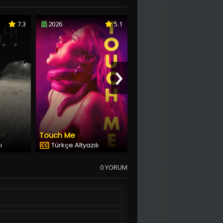
7.3
2026
5.1
2026
0.0
›
Touch Me
Supergirl
ı
Türkçe Altyazılı
0 YORUM