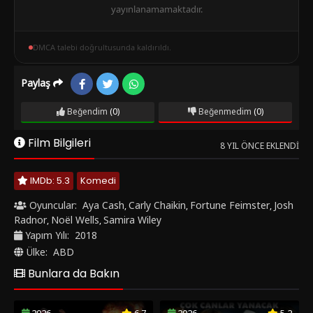
yayınlanamamaktadır.
DMCA talebi doğrultusunda kaldırıldı.
Paylaş
Beğendim
(0)
Beğenmedim
(0)
Film Bilgileri
8 YIL ÖNCE EKLENDI
IMDb: 5.3
Komedi
Oyuncular:
Aya Cash
Carly Chaikin
Fortune Feimster
Josh
,
,
,
Radnor
Noël Wells
Samira Wiley
,
,
Yapım Yılı:
2018
Ülke:
ABD
Bunlara da Bakın