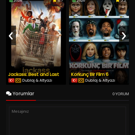
2026
6.7
2026
5.2
‹
›
Jackass: Best and Last
Korkunç Bir Film 6
Dublaj & Altyazı
Dublaj & Altyazı
Yorumlar
0 YORUM