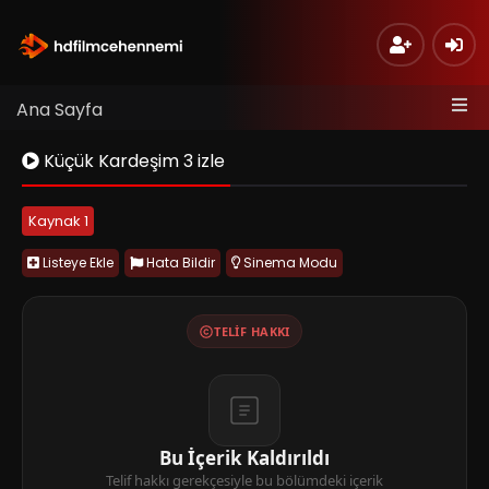
Ana Sayfa
Küçük Kardeşim 3 izle
Kaynak 1
Listeye Ekle
Hata Bildir
Sinema Modu
TELIF HAKKI
Bu İçerik Kaldırıldı
Telif hakkı gerekçesiyle bu bölümdeki içerik