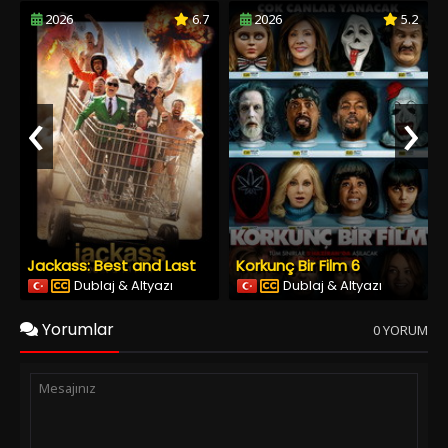
2026
6.7
2026
5.2
‹
›
Jackass: Best and Last
Korkunç Bir Film 6
Dublaj & Altyazı
Dublaj & Altyazı
Yorumlar
0 YORUM