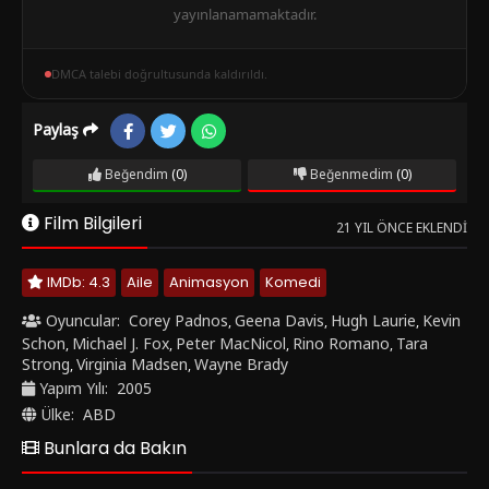
yayınlanamamaktadır.
DMCA talebi doğrultusunda kaldırıldı.
Paylaş
Beğendim
(0)
Beğenmedim
(0)
Film Bilgileri
21 YIL ÖNCE EKLENDI
IMDb: 4.3
Aile
Animasyon
Komedi
Oyuncular:
Corey Padnos
Geena Davis
Hugh Laurie
Kevin
,
,
,
Schon
Michael J. Fox
Peter MacNicol
Rino Romano
Tara
,
,
,
,
Strong
Virginia Madsen
Wayne Brady
,
,
Yapım Yılı:
2005
Ülke:
ABD
Bunlara da Bakın