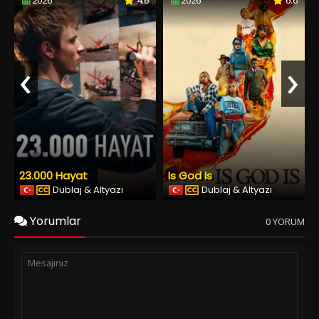
2026
4.6
2026
6.6
‹
›
23.000 Hayat
Is God Is
Dublaj & Altyazı
Dublaj & Altyazı
Yorumlar
0 YORUM