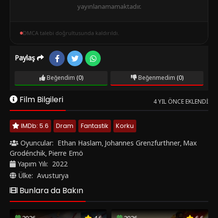
yayınlanamamaktadır.
DMCA talebi doğrultusunda kaldırıldı.
Paylaş
Beğendim
(0)
Beğenmedim
(0)
Film Bilgileri
4 YIL ÖNCE EKLENDI
IMDb: 5.6
Dram
Fantastik
Korku
Oyuncular:
Ethan Haslam
Johannes Grenzfurthner
Max
,
,
Grodénchik
Pierre Emö
,
Yapım Yılı:
2022
Ülke:
Avusturya
Bunlara da Bakın