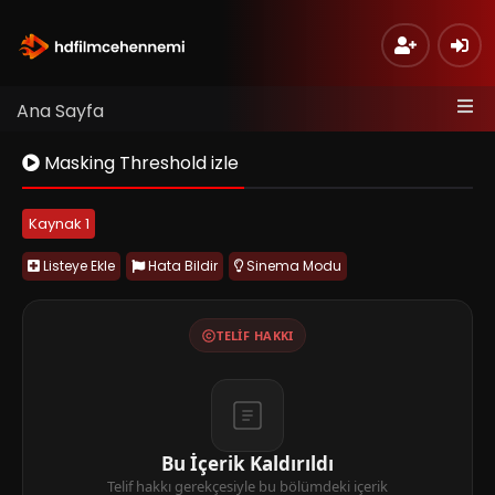
Ana Sayfa
Masking Threshold izle
Kaynak 1
Listeye Ekle
Hata Bildir
Sinema Modu
TELIF HAKKI
Bu İçerik Kaldırıldı
Telif hakkı gerekçesiyle bu bölümdeki içerik