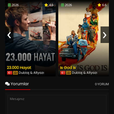
2026
4.6
2026
6.6
‹
›
23.000 Hayat
Is God Is
Dublaj & Altyazı
Dublaj & Altyazı
Yorumlar
0 YORUM