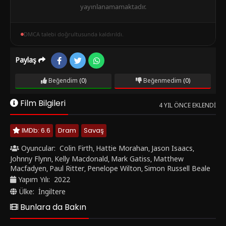
yayınlanamamaktadır.
DMCA talebi doğrultusunda kaldırıldı.
Paylaş
Beğendim
(0)
Beğenmedim
(0)
Film Bilgileri
4 YIL ÖNCE EKLENDI
IMDb: 6.6
Dram
Savaş
Oyuncular:
Colin Firth
Hattie Morahan
Jason Isaacs
,
,
,
Johnny Flynn
Kelly Macdonald
Mark Gatiss
Matthew
,
,
,
Macfadyen
Paul Ritter
Penelope Wilton
Simon Russell Beale
,
,
,
Yapım Yılı:
2022
Ülke:
İngiltere
Bunlara da Bakın