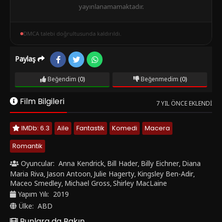
yayınlanamamaktadır.
DMCA talebi doğrultusunda kaldırıldı.
Paylaş
Beğendim
(0)
Beğenmedim
(0)
Film Bilgileri
7 YIL ÖNCE EKLENDI
IMDb: 6.3
Aile
Fantastik
Komedi
Macera
Romantik
Oyuncular:
Anna Kendrick
Bill Hader
Billy Eichner
Diana
,
,
,
Maria Riva
Jason Antoon
Julie Hagerty
Kingsley Ben-Adir
,
,
,
,
Maceo Smedley
Michael Gross
Shirley MacLaine
,
,
Yapım Yılı:
2019
Ülke:
ABD
Bunlara da Bakın