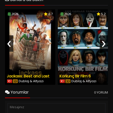
2026
6.7
2026
5.2
‹
›
Jackass: Best and Last
Korkunç Bir Film 6
Dublaj & Altyazı
Dublaj & Altyazı
Yorumlar
0 YORUM