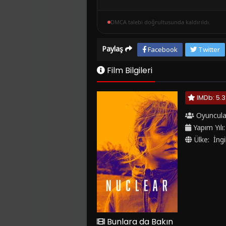
DMCA talebi doğrultusunda kaldırıldı.
Paylaş
Facebook
Twitter
Film Bilgileri
IMDb: 5.3
Oyuncula
Yapım Yılı
Ülke:
İngi
Bunlara da Bakın