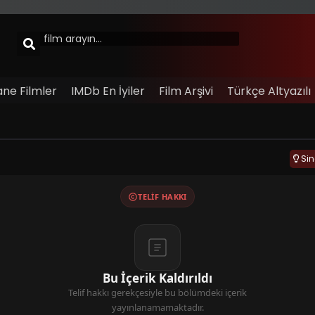
ane Filmler
IMDb En İyiler
Film Arşivi
Türkçe Altyazılı
Si
TELIF HAKKI
Bu İçerik Kaldırıldı
Telif hakkı gerekçesiyle bu bölümdeki içerik
yayınlanamamaktadır.