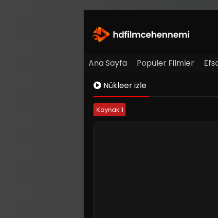
Ana Sayfa
Popüler Filmler
Efs
Nükleer izle
Kaynak 1