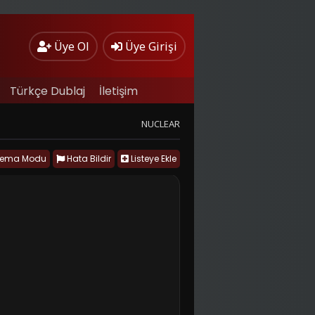
Üye Ol
Üye Girişi
Türkçe Dublaj
İletişim
NUCLEAR
nema Modu
Hata Bildir
Listeye Ekle