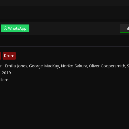
WhatsApp
Dram
r:
Emilia Jones
George MacKay
Noriko Sakura
Oliver Coopersmith
S
,
,
,
,
:
2019
ltere