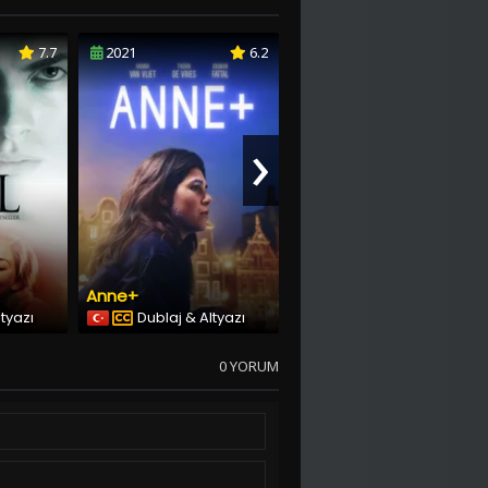
7.7
2021
6.2
2021
3.7
›
Anne+
Blame
ltyazı
Dublaj & Altyazı
Türkçe Altyazılı
0 YORUM