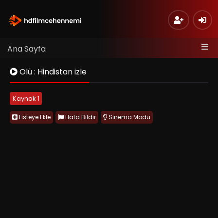
Ana Sayfa
Ölü : Hindistan izle
Kaynak 1
Listeye Ekle
Hata Bildir
Sinema Modu