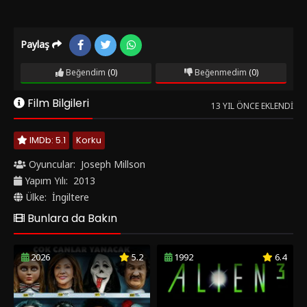
Paylaş
Beğendim
(0)
Beğenmedim
(0)
Film Bilgileri
13 YIL ÖNCE EKLENDI
IMDb: 5.1
Korku
Oyuncular:
Joseph Millson
Yapım Yılı:
2013
Ülke:
İngiltere
Bunlara da Bakın
2026
5.2
1992
6.4