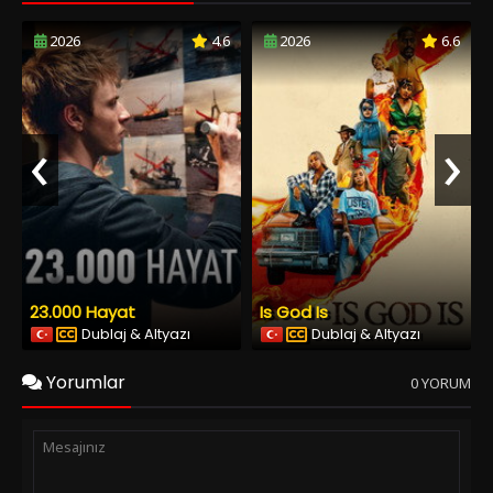
2026
4.6
2026
6.6
‹
›
23.000 Hayat
Is God Is
Dublaj & Altyazı
Dublaj & Altyazı
Yorumlar
0 YORUM