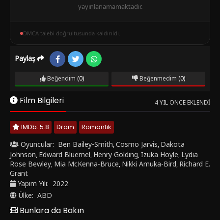
yayınlanamamaktadır.
DMCA talebi doğrultusunda kaldırıldı.
Paylaş
Beğendim
(0)
Beğenmedim
(0)
Film Bilgileri
4 YIL ÖNCE EKLENDI
IMDb: 5.8
Dram
Romantik
Oyuncular:
Ben Bailey-Smith
Cosmo Jarvis
Dakota
,
,
Johnson
Edward Bluemel
Henry Golding
Izuka Hoyle
Lydia
,
,
,
,
Rose Bewley
Mia McKenna-Bruce
Nikki Amuka-Bird
Richard E.
,
,
,
Grant
Yapım Yılı:
2022
Ülke:
ABD
Bunlara da Bakın