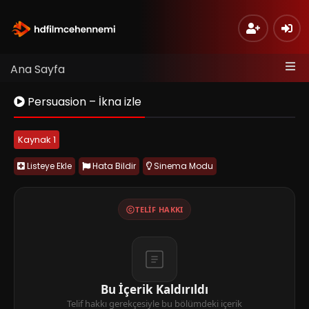
Ana Sayfa
Persuasion – İkna izle
Kaynak 1
Listeye Ekle
Hata Bildir
Sinema Modu
TELIF HAKKI
Bu İçerik Kaldırıldı
Telif hakkı gerekçesiyle bu bölümdeki içerik