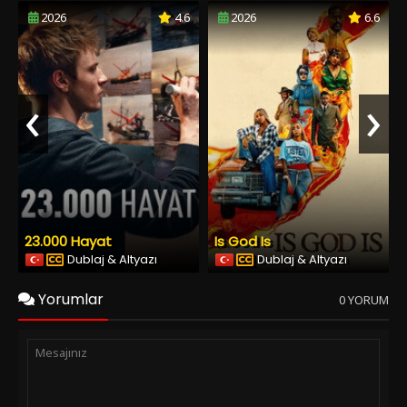
2026
4.6
2026
6.6
‹
›
23.000 Hayat
Is God Is
Dublaj & Altyazı
Dublaj & Altyazı
Yorumlar
0 YORUM