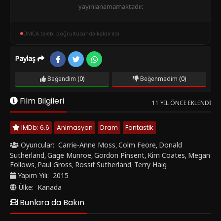
yayınlanamamaktadır.
DMCA talebi doğrultusunda kaldırıldı.
Paylaş
Beğendim
(0)
Beğenmedim
(0)
Film Bilgileri
11 YIL ÖNCE EKLENDI
IMDb: 6.6
Animasyon
Dram
Fantastik
Oyuncular:
Carrie-Anne Moss
Colm Feore
Donald
,
,
Sutherland
Gage Munroe
Gordon Pinsent
Kim Coates
Megan
,
,
,
,
Follows
Paul Gross
Rossif Sutherland
Terry Haig
,
,
,
Yapım Yılı:
2015
Ülke:
Kanada
Bunlara da Bakın