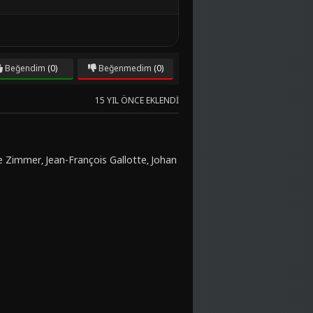
Beğendim
(0)
Beğenmedim
(0)
15 YIL ÖNCE EKLENDI
e Zimmer
Jean-François Gallotte
Johan
,
,