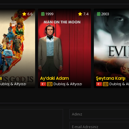
6.6
1999
7.4
2003
Is
Ay’daki Adam
Şeytana Karşı
ublaj & Altyazı
Dublaj & Altyazı
Dublaj & A