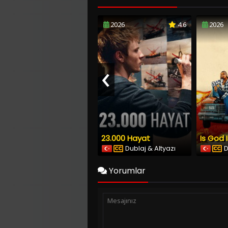
2026
4.6
2026
‹
23.000 Hayat
Is God 
Dublaj & Altyazı
D
Yorumlar