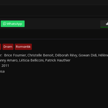
WhatsApp
Dram
Romantik
r:
Brice Fournier
Christelle Benoit
Déborah Révy
Gowan Didi
Hélèn
,
,
,
,
hnny Amaro
Léticia Belliccini
Patrick Hauthier
,
,
:
2011
nsa