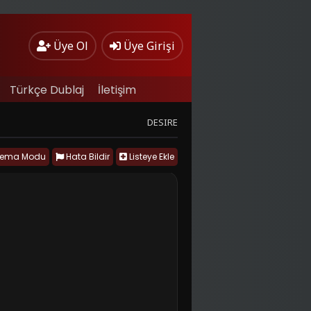
Üye Ol
Üye Girişi
Türkçe Dublaj
İletişim
DESIRE
nema Modu
Hata Bildir
Listeye Ekle