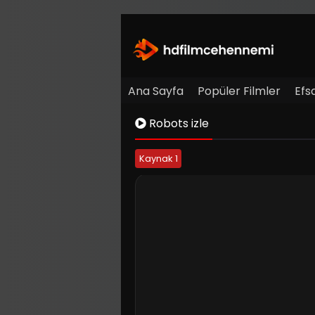
Ana Sayfa
Popüler Filmler
Efs
Robots izle
Kaynak 1