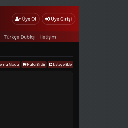
Üye Ol
Üye Girişi
Türkçe Dublaj
İletişim
nema Modu
Hata Bildir
Listeye Ekle