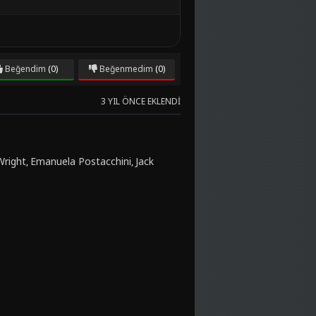
Beğendim
(0)
Beğenmedim
(0)
3 YIL ÖNCE EKLENDI
Wright
Emanuela Postacchini
Jack
,
,