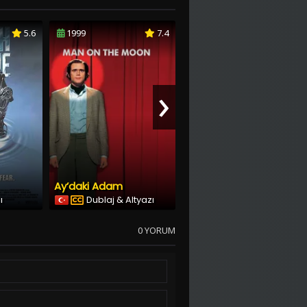
5.6
1999
7.4
2022
6.4
›
Ay’daki Adam
Your Christmas Or Mine?
ı
Dublaj & Altyazı
Türkçe Altyazılı
0 YORUM