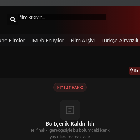
ane Filmler
IMDb En İyiler
Film Arşivi
Türkçe Altyazılı
Si
TELIF HAKKI
Bu İçerik Kaldırıldı
Telif hakkı gerekçesiyle bu bölümdeki içerik
yayınlanamamaktadır.