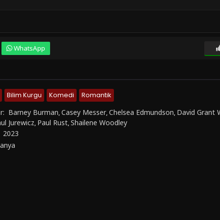
WhatsApp
Bilim Kurgu
Komedi
Romantik
r:
Barney Burman
Casey Messer
Chelsea Edmundson
David Grant 
,
,
,
ul Jurewicz
Paul Rust
Shailene Woodley
,
,
:
2023
anya