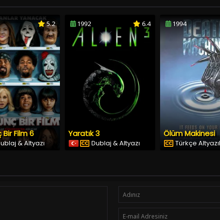
5.2
1992
6.4
1994
 Bir Film 6
Yaratık 3
Ölüm Makinesi
ublaj & Altyazı
Dublaj & Altyazı
Türkçe Altyazıl