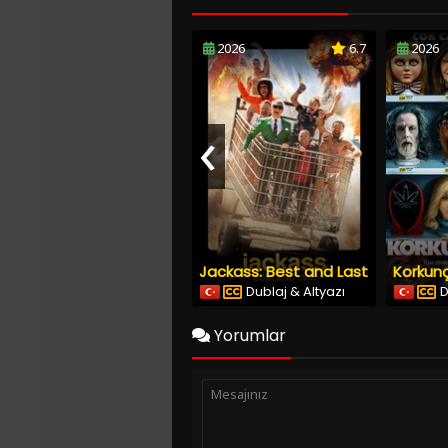
2026
6.7
2026
‹
Jackass: Best and Last
Korkunç
Dublaj & Altyazı
D
Yorumlar