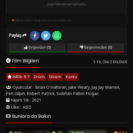
yayınlanamamaktadır.
DMCA talebi doğrultusunda kaldırıldı.
Paylaş
Beğendim
(0)
Beğenmedim
(0)
Film Bilgileri
5 YIL ÖNCE EKLENDI
IMDb: 5.7
Dram
Gizem
Korku
Oyuncular:
Brian O'Halloran
Jake Weary
Jay Jay Warren
,
,
,
Peri Gilpin
Robert Patrick
Siobhan Fallon Hogan
,
,
Yapım Yılı:
2021
Ülke:
ABD
Bunlara da Bakın