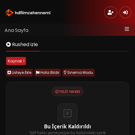
Ana Sayfa
Rushed izle
Kaynak 1
Listeye Ekle
Hata Bildir
Sinema Modu
TELIF HAKKI
Bu İçerik Kaldırıldı
Telif hakkı gerekçesiyle bu bölümdeki içerik