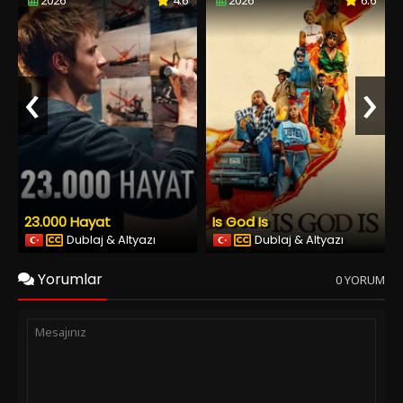
2026
4.6
2026
6.6
‹
›
23.000 Hayat
Is God Is
Dublaj & Altyazı
Dublaj & Altyazı
Yorumlar
0 YORUM