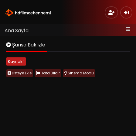
Ana Sayfa
Şansa Bak izle
Kaynak 1
Listeye Ekle
Hata Bildir
Sinema Modu