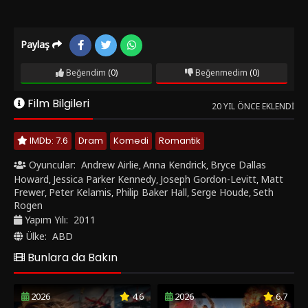
Paylaş
Beğendim
(0)
Beğenmedim
(0)
Film Bilgileri
20 YIL ÖNCE EKLENDI
IMDb: 7.6
Dram
Komedi
Romantik
Oyuncular:
Andrew Airlie
Anna Kendrick
Bryce Dallas
,
,
Howard
Jessica Parker Kennedy
Joseph Gordon-Levitt
Matt
,
,
,
Frewer
Peter Kelamis
Philip Baker Hall
Serge Houde
Seth
,
,
,
,
Rogen
Yapım Yılı:
2011
Ülke:
ABD
Bunlara da Bakın
2026
4.6
2026
6.7