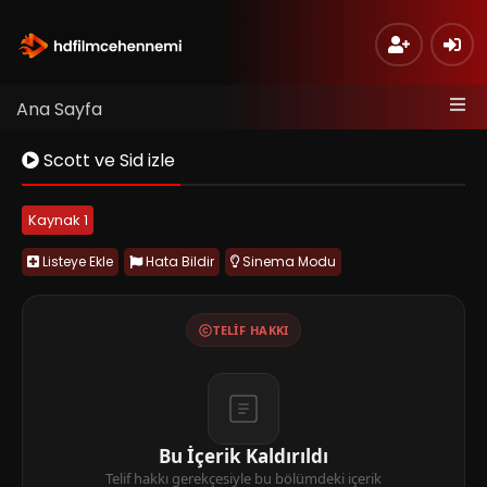
Ana Sayfa
Scott ve Sid izle
Kaynak 1
Listeye Ekle
Hata Bildir
Sinema Modu
TELIF HAKKI
Bu İçerik Kaldırıldı
Telif hakkı gerekçesiyle bu bölümdeki içerik