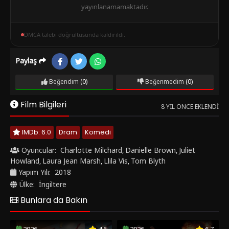
yayınlanamamaktadır.
DMCA talebi doğrultusunda kaldırıldı.
Paylaş
Beğendim
(0)
Beğenmedim
(0)
Film Bilgileri
8 YIL ÖNCE EKLENDI
IMDb: 6.0
Dram
Komedi
Oyuncular:
Charlotte Milchard
Danielle Brown
Juliet
,
,
Howland
Laura Jean Marsh
Llila Vis
Tom Blyth
,
,
,
Yapım Yılı:
2018
Ülke:
İngiltere
Bunlara da Bakın