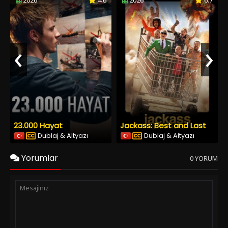
2026
4.6
2026
6.7
‹
›
23.000 Hayat
Jackass: Best and Last
Dublaj & Altyazı
Dublaj & Altyazı
Yorumlar
0 YORUM