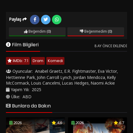
Paylaş
Beğendim
(0)
Beğenmedim
(0)
Film Bilgileri
8 AY ÖNCE EKLENDI
IMDb: 7.1
Dram
Komedi
Oyuncular:
Anabel Graetz
E.R. Fightmaster
Eva Victor
,
,
,
Hettienne Park
John Carroll Lynch
Jordan Mendoza
Kelly
,
,
,
McCormack
Louis Cancelmi
Lucas Hedges
Naomi Ackie
,
,
,
Yapım Yılı:
2025
Ülke:
ABD
Bunlara da Bakın
2026
4.6
2026
6.7