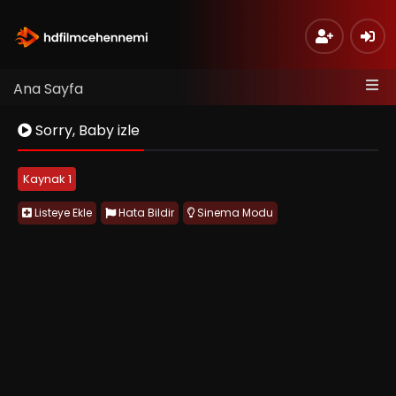
Ana Sayfa
Sorry, Baby izle
Kaynak 1
Listeye Ekle
Hata Bildir
Sinema Modu