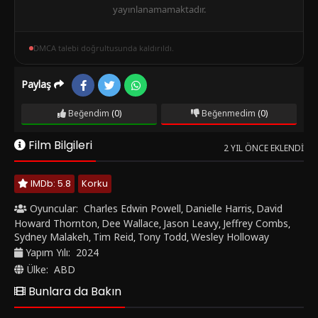
yayınlanamamaktadır.
DMCA talebi doğrultusunda kaldırıldı.
Paylaş
Beğendim
(0)
Beğenmedim
(0)
Film Bilgileri
2 YIL ÖNCE EKLENDI
IMDb: 5.8
Korku
Oyuncular:
Charles Edwin Powell
Danielle Harris
David
,
,
Howard Thornton
Dee Wallace
Jason Leavy
Jeffrey Combs
,
,
,
,
Sydney Malakeh
Tim Reid
Tony Todd
Wesley Holloway
,
,
,
Yapım Yılı:
2024
Ülke:
ABD
Bunlara da Bakın