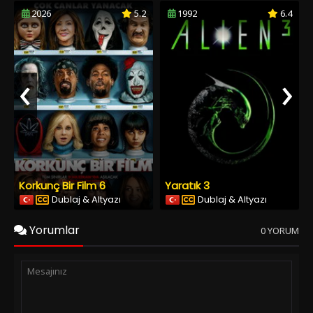
2026
5.2
1992
6.4
‹
›
Korkunç Bir Film 6
Yaratık 3
Dublaj & Altyazı
Dublaj & Altyazı
Yorumlar
0 YORUM