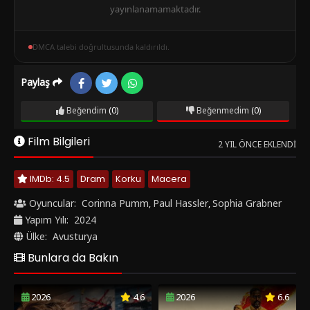
yayınlanamamaktadır.
DMCA talebi doğrultusunda kaldırıldı.
Paylaş
Beğendim
(0)
Beğenmedim
(0)
Film Bilgileri
2 YIL ÖNCE EKLENDI
IMDb: 4.5
Dram
Korku
Macera
Oyuncular:
Corinna Pumm
Paul Hassler
Sophia Grabner
,
,
Yapım Yılı:
2024
Ülke:
Avusturya
Bunlara da Bakın
2026
4.6
2026
6.6