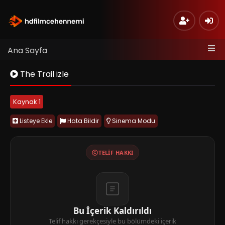
Ana Sayfa
The Trail izle
Kaynak 1
Listeye Ekle
Hata Bildir
Sinema Modu
TELIF HAKKI
Bu İçerik Kaldırıldı
Telif hakkı gerekçesiyle bu bölümdeki içerik