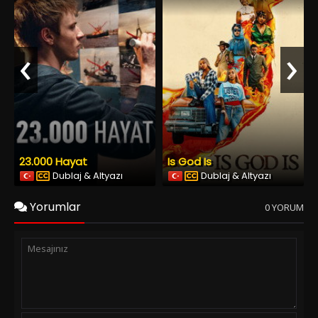
‹
›
23.000 Hayat
Is God Is
Dublaj & Altyazı
Dublaj & Altyazı
Yorumlar
0 YORUM