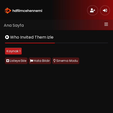
Ana Sayfa
Who Invited Them izle
Kaynak 1
Listeye Ekle
Hata Bildir
Sinema Modu