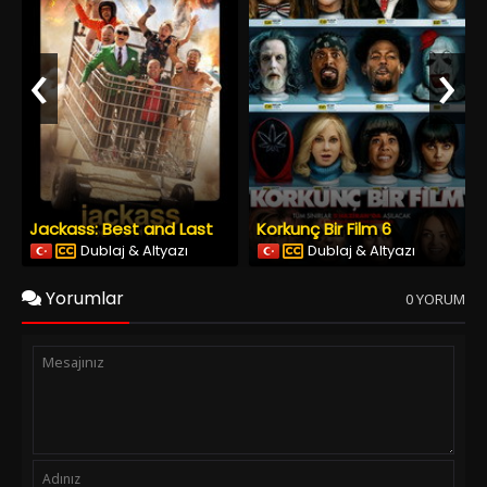
‹
›
Jackass: Best and Last
Korkunç Bir Film 6
Dublaj & Altyazı
Dublaj & Altyazı
Yorumlar
0 YORUM