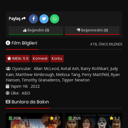
Paylaş
Beğendim
(0)
Beğenmedim
(0)
Film Bilgileri
4 YIL ÖNCE EKLENDI
IMDb: 5.5
Komedi
Korku
Oyuncular:
Allan McLeod
Avital Ash
Barry Rothbart
Judy
,
,
,
Kain
Matthew Kimbrough
Melissa Tang
Perry Mattfeld
Ryan
,
,
,
,
Hansen
Timothy Granaderos
Tipper Newton
,
,
Yapım Yılı:
2022
Ülke:
ABD
Bunlara da Bakın
2026
6.7
2026
5.2