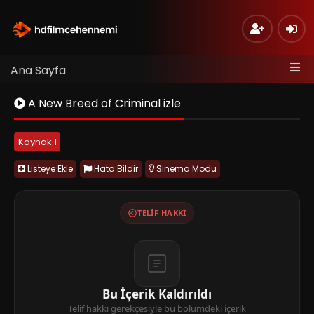
Ana Sayfa
A New Breed of Criminal izle
Kaynak 1
Listeye Ekle
Hata Bildir
Sinema Modu
TELIF HAKKI
Bu İçerik Kaldırıldı
Telif hakkı gerekçesiyle bu bölümdeki içerik