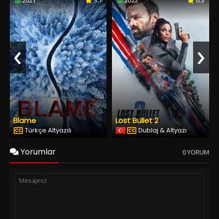
2021
3.7
2022
6.3
‹
›
Blame
Lost Bullet 2
Türkçe Altyazılı
Dublaj & Altyazı
Yorumlar
0 YORUM