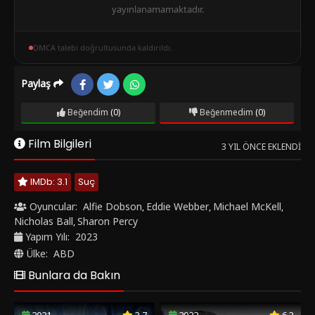
yayınlanamamaktadır.
DMCA talebi doğrultusunda kaldırıldı.
Paylaş
Beğendim
(0)
Beğenmedim
(0)
Film Bilgileri
3 YIL ÖNCE EKLENDI
IMDb: 3.1
Suç
Oyuncular:
Alfie Dobson
Eddie Webber
Michael McKell
,
,
,
Nicholas Ball
Sharon Percy
,
Yapım Yılı:
2023
Ülke:
ABD
Bunlara da Bakın