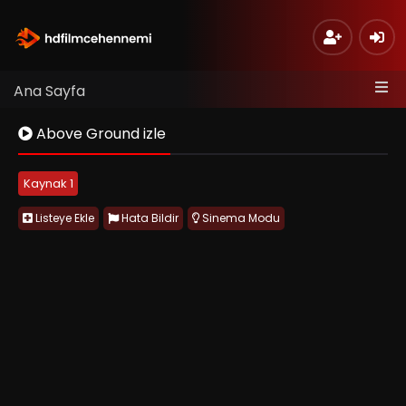
Ana Sayfa
Above Ground izle
Kaynak 1
Listeye Ekle
Hata Bildir
Sinema Modu