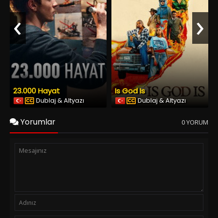
‹
›
23.000 Hayat
Is God Is
Dublaj & Altyazı
Dublaj & Altyazı
Yorumlar
0 YORUM