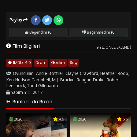
Paylaş
Beğendim
(0)
Beğenmedim
(0)
Film Bilgileri
9 YIL ÖNCE EKLENDI
IMDb: 4.0
Dram
Gerilim
Suç
Oyuncular:
Andie Bottrell
Clayne Crawford
Heather Roop
,
,
,
Ken Hudson Campbell
M.J. Brackin
Reagan Drake
Robert
,
,
,
Leeshock
Todd Gillenardo
,
Yapım Yılı:
2017
Bunlara da Bakın
2026
4.6
2026
6.6