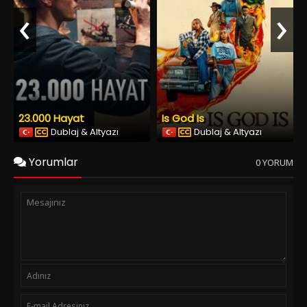
‹
›
23.000 Hayat
Is God Is
Dublaj & Altyazı
Dublaj & Altyazı
Yorumlar
0 YORUM