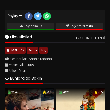
Paylaş
Beğendim
(0)
Beğenmedim
(0)
Film Bilgileri
17 YIL ÖNCE EKLENDI
IMDb: 7.2
Dram
Suç
Oyuncular:
Shahir Kabaha
Yapım Yılı:
2009
Ülke:
İsrail
Bunlara da Bakın
2026
4.6
2026
6.6