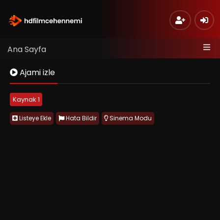
Ana Sayfa
Ajami izle
Kaynak 1
Listeye Ekle
Hata Bildir
Sinema Modu