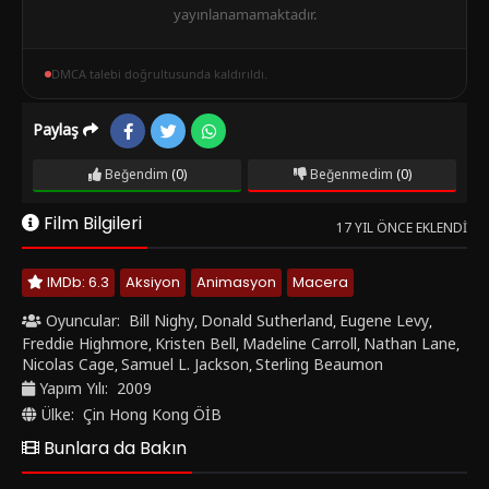
yayınlanamamaktadır.
DMCA talebi doğrultusunda kaldırıldı.
Paylaş
Beğendim
(0)
Beğenmedim
(0)
Film Bilgileri
17 YIL ÖNCE EKLENDI
IMDb: 6.3
Aksiyon
Animasyon
Macera
Oyuncular:
Bill Nighy
Donald Sutherland
Eugene Levy
,
,
,
Freddie Highmore
Kristen Bell
Madeline Carroll
Nathan Lane
,
,
,
,
Nicolas Cage
Samuel L. Jackson
Sterling Beaumon
,
,
Yapım Yılı:
2009
Ülke:
Çin Hong Kong ÖİB
Bunlara da Bakın