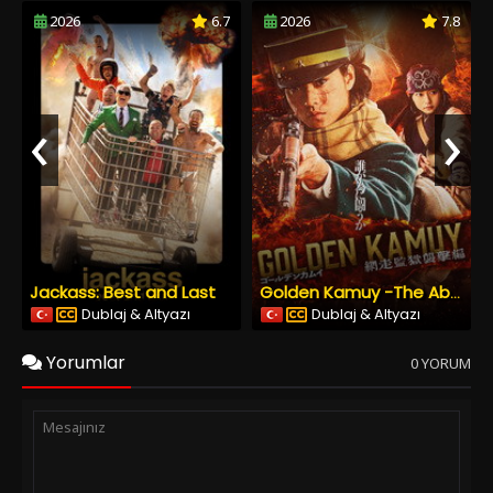
2026
6.7
2026
7.8
‹
›
Jackass: Best and Last
Golden Kamuy -The Abashiri Prison Raid
Dublaj & Altyazı
Dublaj & Altyazı
Yorumlar
0 YORUM