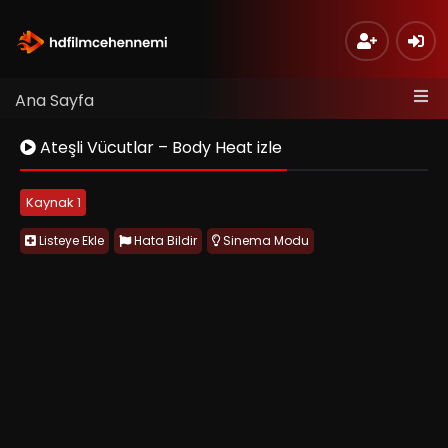
Ana Sayfa
Ateşli Vücutlar – Body Heat izle
Kaynak 1
Listeye Ekle
Hata Bildir
Sinema Modu