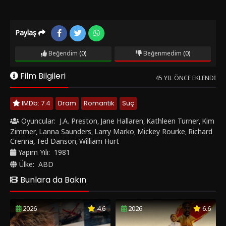
Paylaş
Beğendim
(0)
Beğenmedim
(0)
Film Bilgileri
45 YIL ÖNCE EKLENDI
IMDb: 7.4
Dram
Romantik
Suç
Oyuncular:
J.A. Preston
Jane Hallaren
Kathleen Turner
Kim
,
,
,
Zimmer
Lanna Saunders
Larry Marko
Mickey Rourke
Richard
,
,
,
,
Crenna
Ted Danson
William Hurt
,
,
Yapım Yılı:
1981
Ülke:
ABD
Bunlara da Bakın
2026
4.6
2026
6.6