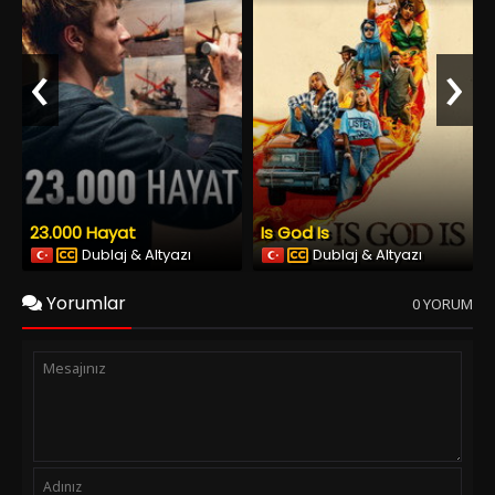
‹
›
23.000 Hayat
Is God Is
Dublaj & Altyazı
Dublaj & Altyazı
Yorumlar
0 YORUM