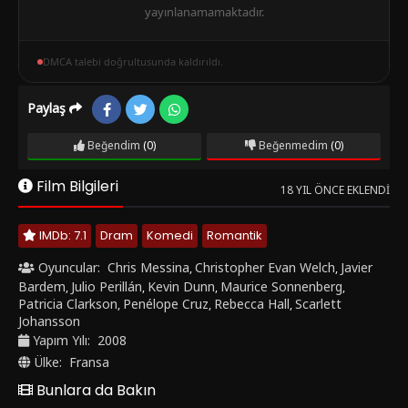
yayınlanamamaktadır.
DMCA talebi doğrultusunda kaldırıldı.
Paylaş
Beğendim
(0)
Beğenmedim
(0)
Film Bilgileri
18 YIL ÖNCE EKLENDI
IMDb: 7.1
Dram
Komedi
Romantik
Oyuncular:
Chris Messina
Christopher Evan Welch
Javier
,
,
Bardem
Julio Perillán
Kevin Dunn
Maurice Sonnenberg
,
,
,
,
Patricia Clarkson
Penélope Cruz
Rebecca Hall
Scarlett
,
,
,
Johansson
Yapım Yılı:
2008
Ülke:
Fransa
Bunlara da Bakın