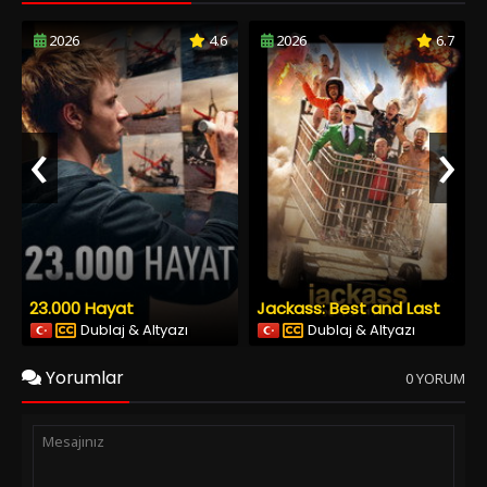
2026
4.6
2026
6.7
‹
›
23.000 Hayat
Jackass: Best and Last
Dublaj & Altyazı
Dublaj & Altyazı
Yorumlar
0 YORUM