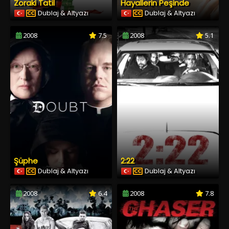
Zoraki Tatil
Hayallerin Peşinde
Dublaj & Altyazı
Dublaj & Altyazı
2008
7.5
2008
5.1
Şüphe
2:22
Dublaj & Altyazı
Dublaj & Altyazı
2008
6.4
2008
7.8