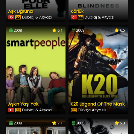
Aşk Uğruna
Körlük
Dublaj & Altyazı
Dublaj & Altyazı
2008
6.1
2008
6.5
Aşkın Yaşı Yok
K20 Legend Of The Mask
Dublaj & Altyazı
Türkçe Altyazılı
2008
7.1
2008
5.3