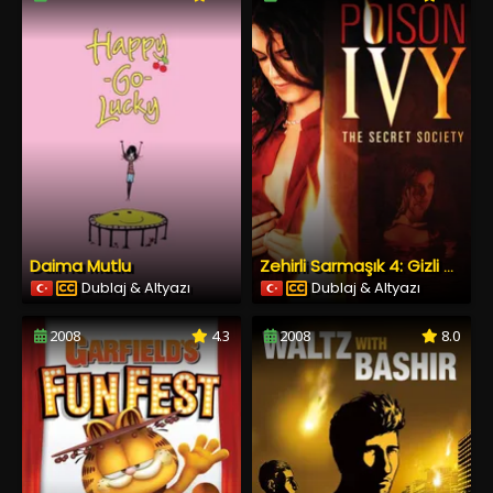
Daima Mutlu
Zehirli Sarmaşık 4: Gizli Cemiyet
Dublaj & Altyazı
Dublaj & Altyazı
2008
4.3
2008
8.0