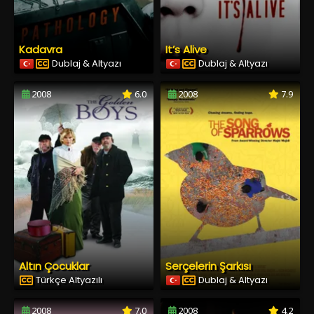
Kadavra
It’s Alive
Dublaj & Altyazı
Dublaj & Altyazı
2008
6.0
2008
7.9
Altın Çocuklar
Serçelerin Şarkısı
Türkçe Altyazılı
Dublaj & Altyazı
2008
7.0
2008
4.2