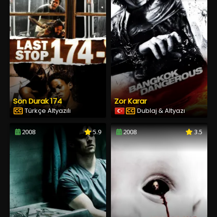
Son Durak 174
Zor Karar
Türkçe Altyazılı
Dublaj & Altyazı
2008
5.9
2008
3.5