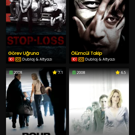
Görev Uğruna
Ölümcül Takip
Dublaj & Altyazı
Dublaj & Altyazı
2008
7.1
2008
6.5