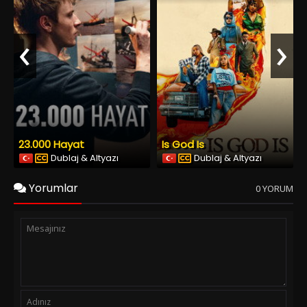
‹
›
23.000 Hayat
Is God Is
Dublaj & Altyazı
Dublaj & Altyazı
Yorumlar
0 YORUM