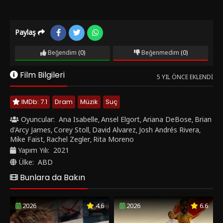
Paylaş
Beğendim
(0)
Beğenmedim
(0)
Film Bilgileri
5 YIL ÖNCE EKLENDI
IMDb: 7.1
Dram
Müzik
Suç
Oyuncular:
Ana Isabelle
Ansel Elgort
Ariana DeBose
Brian
,
,
,
d'Arcy James
Corey Stoll
David Alvarez
Josh Andrés Rivera
,
,
,
,
Mike Faist
Rachel Zegler
Rita Moreno
,
,
Yapım Yılı:
2021
Ülke:
ABD
Bunlara da Bakın
2026
4.6
2026
6.6