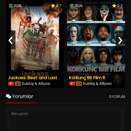
2026
6.7
2026
5.2
‹
›
Jackass: Best and Last
Korkunç Bir Film 6
Dublaj & Altyazı
Dublaj & Altyazı
Yorumlar
0 YORUM