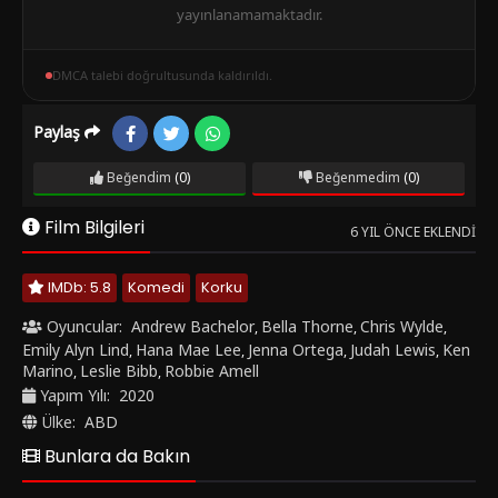
yayınlanamamaktadır.
DMCA talebi doğrultusunda kaldırıldı.
Paylaş
Beğendim
(0)
Beğenmedim
(0)
Film Bilgileri
6 YIL ÖNCE EKLENDI
IMDb: 5.8
Komedi
Korku
Oyuncular:
Andrew Bachelor
Bella Thorne
Chris Wylde
,
,
,
Emily Alyn Lind
Hana Mae Lee
Jenna Ortega
Judah Lewis
Ken
,
,
,
,
Marino
Leslie Bibb
Robbie Amell
,
,
Yapım Yılı:
2020
Ülke:
ABD
Bunlara da Bakın