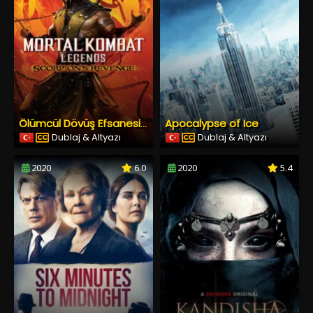
Apocalypse of Ice
Ölümcül Dövüş Efsanesi Akrebin İntikamı
Dublaj & Altyazı
Dublaj & Altyazı
2020
6.0
2020
5.4