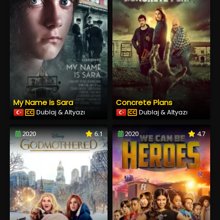
My Name Is Sara
Concrete Plans
Dublaj & Altyazı
Dublaj & Altyazı
2020
6.1
2020
4.7