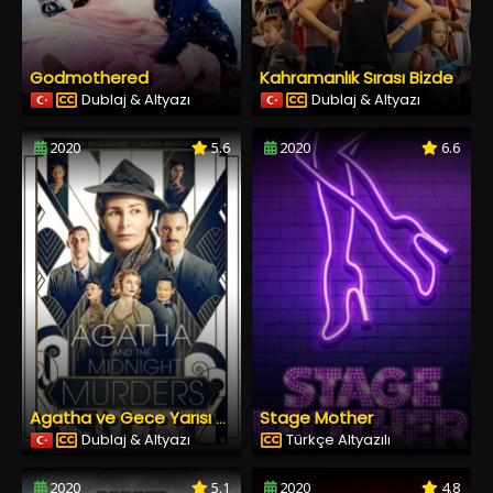
Godmothered
Kahramanlık Sırası Bizde
Dublaj & Altyazı
Dublaj & Altyazı
2020
5.6
2020
6.6
Stage Mother
Agatha ve Gece Yarısı Cinayetleri
Dublaj & Altyazı
Türkçe Altyazılı
2020
5.1
2020
4.8