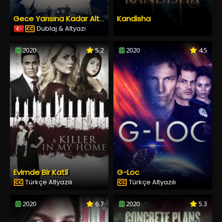
Kandisha
Gece Yarısına Kadar Altı Dakika
Dublaj & Altyazı
2020
5.2
2020
4.5
Evimde Bir Katil
G-Loc
Türkçe Altyazılı
Türkçe Altyazılı
2020
6.7
2020
5.3