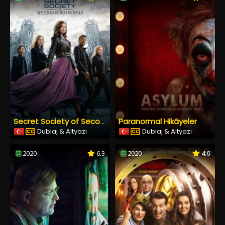
Paranormal Hikâyeler
Secret Society of Second Born Royals
Dublaj & Altyazı
Dublaj & Altyazı
2020
6.3
2020
4.6