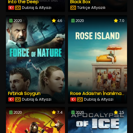
Into the Deep
Black Box
Dublaj & Altyazı
Türkçe Altyazılı
2020
4.6
2020
7.0
Fırtınalı Soygun
Rose Adası’nın İnanılmaz Hikâyesi
Dublaj & Altyazı
Dublaj & Altyazı
2020
7.4
2020
2.5