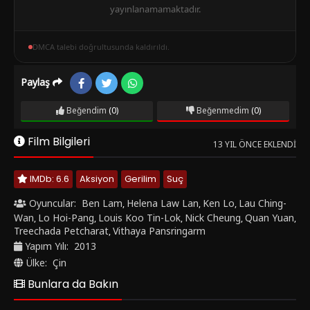
yayınlanamamaktadır.
DMCA talebi doğrultusunda kaldırıldı.
Paylaş
Beğendim
(0)
Beğenmedim
(0)
Film Bilgileri
13 YIL ÖNCE EKLENDI
IMDb: 6.6
Aksiyon
Gerilim
Suç
Oyuncular:
Ben Lam
Helena Law Lan
Ken Lo
Lau Ching-
,
,
,
Wan
Lo Hoi-Pang
Louis Koo Tin-Lok
Nick Cheung
Quan Yuan
,
,
,
,
,
Treechada Petcharat
Vithaya Pansringarm
,
Yapım Yılı:
2013
Ülke:
Çin
Bunlara da Bakın