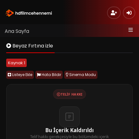
Ana Sayfa
Beyaz Fırtına izle
Kaynak 1
Listeye Ekle
Hata Bildir
Sinema Modu
TELIF HAKKI
Bu İçerik Kaldırıldı
Telif hakkı gerekçesiyle bu bölümdeki içerik