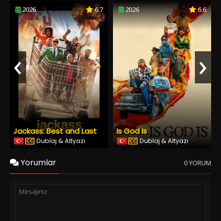
2026
6.7
2026
6.6
‹
›
Jackass: Best and Last
Is God Is
Dublaj & Altyazı
Dublaj & Altyazı
Yorumlar
0 YORUM