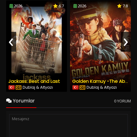
2026
6.7
2026
7.8
‹
›
Jackass: Best and Last
Golden Kamuy -The Abashiri Prison Raid
Dublaj & Altyazı
Dublaj & Altyazı
Yorumlar
0 YORUM