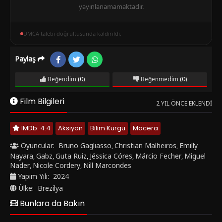
yayınlanamamaktadır.
DMCA talebi doğrultusunda kaldırıldı.
Paylaş
Beğendim
(0)
Beğenmedim
(0)
Film Bilgileri
2 YIL ÖNCE EKLENDI
IMDb: 4.4
Aksiyon
Bilim Kurgu
Macera
Oyuncular:
Bruno Gagliasso
Christian Malheiros
Emilly
,
,
Nayara
Gabz
Guta Ruiz
Jéssica Córes
Márcio Fecher
Miguel
,
,
,
,
,
Nader
Nicole Cordery
Nill Marcondes
,
,
Yapım Yılı:
2024
Ülke:
Brezilya
Bunlara da Bakın