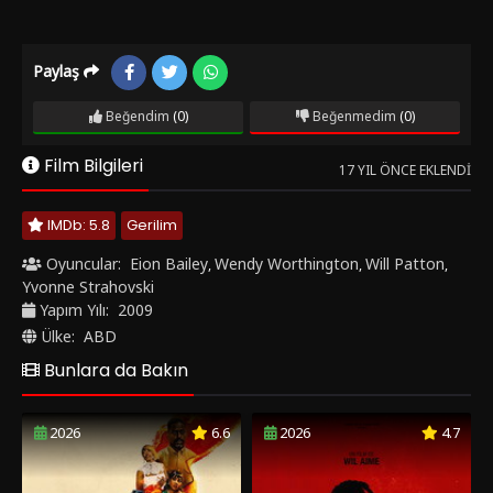
Paylaş
Beğendim
(0)
Beğenmedim
(0)
Film Bilgileri
17 YIL ÖNCE EKLENDI
IMDb: 5.8
Gerilim
Oyuncular:
Eion Bailey
Wendy Worthington
Will Patton
,
,
,
Yvonne Strahovski
Yapım Yılı:
2009
Ülke:
ABD
Bunlara da Bakın
2026
6.6
2026
4.7