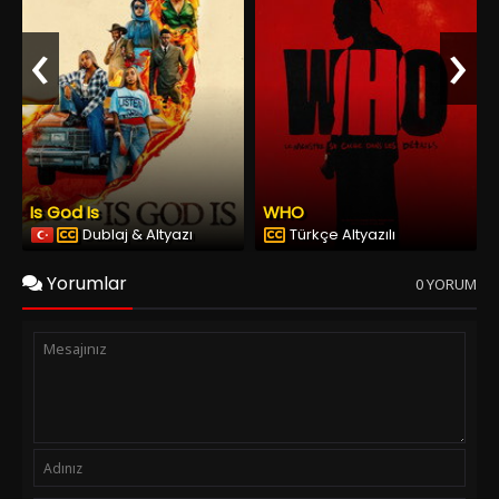
‹
›
Is God Is
WHO
Dublaj & Altyazı
Türkçe Altyazılı
Yorumlar
0 YORUM