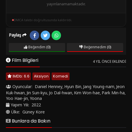
yayınlanamamaktadır.
DMCA talebi doğrultusunda kaldırıldı.
Paylaş
Beğendim
(0)
Beğenmedim
(0)
Film Bilgileri
4 YIL ÖNCE EKLENDI
IMDb: 6.6
Aksiyon
Komedi
Oyuncular:
Daniel Henney
Hyun Bin
Jang Young-nam
Jeon
,
,
,
Kuk-hwan
Jin Sun-kyu
Jo Dal-hwan
Kim Won-hae
Park Min-ha
,
,
,
,
,
Yoo Hae-jin
Yoona
,
Yapım Yılı:
2022
Ülke:
Güney Kore
Bunlara da Bakın