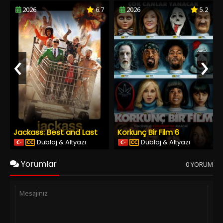
2026
6.7
2026
5.2
‹
›
Jackass: Best and Last
Korkunç Bir Film 6
Dublaj & Altyazı
Dublaj & Altyazı
Yorumlar
0 YORUM