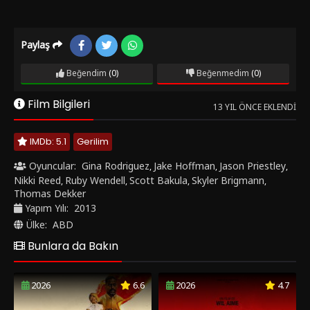
Paylaş
Beğendim
(0)
Beğenmedim
(0)
Film Bilgileri
13 YIL ÖNCE EKLENDI
IMDb: 5.1
Gerilim
Oyuncular:
Gina Rodriguez
Jake Hoffman
Jason Priestley
,
,
,
Nikki Reed
Ruby Wendell
Scott Bakula
Skyler Brigmann
,
,
,
,
Thomas Dekker
Yapım Yılı:
2013
Ülke:
ABD
Bunlara da Bakın
2026
6.6
2026
4.7