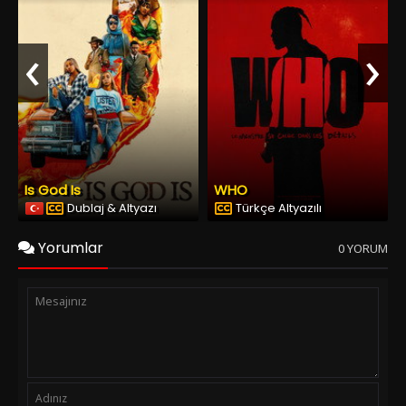
‹
›
Is God Is
WHO
Dublaj & Altyazı
Türkçe Altyazılı
Yorumlar
0 YORUM