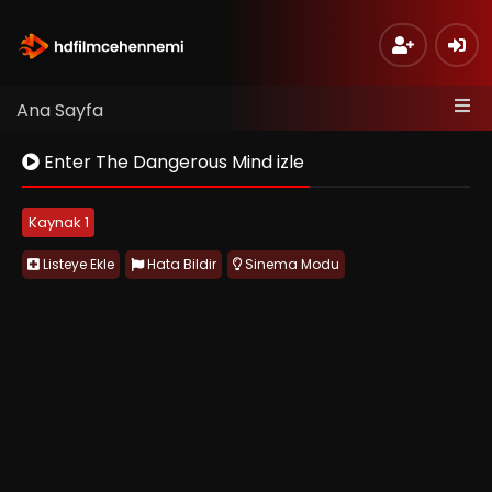
Ana Sayfa
Enter The Dangerous Mind izle
Kaynak 1
Listeye Ekle
Hata Bildir
Sinema Modu