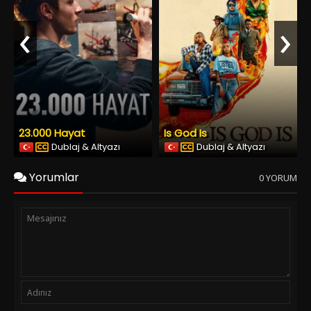
‹
›
23.000 Hayat
Is God Is
Dublaj & Altyazı
Dublaj & Altyazı
Yorumlar
0 YORUM