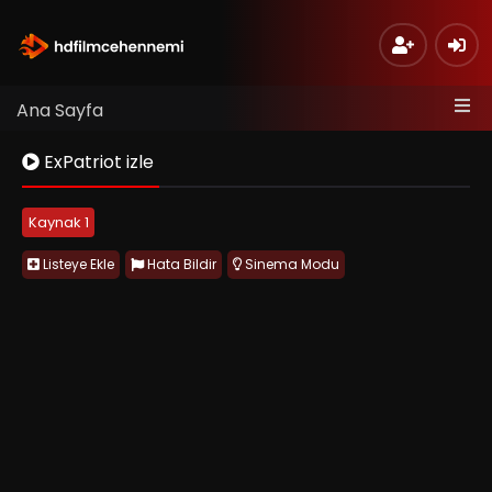
Ana Sayfa
ExPatriot izle
Kaynak 1
Listeye Ekle
Hata Bildir
Sinema Modu