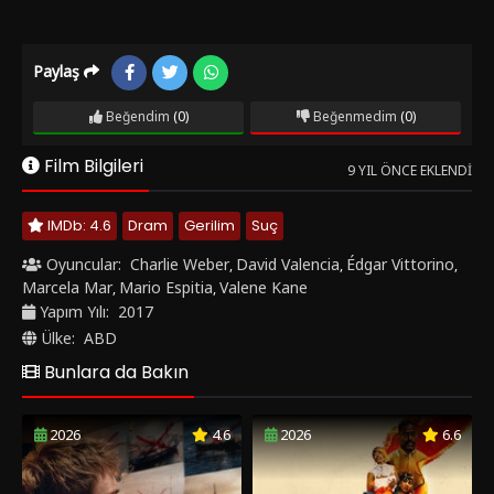
Paylaş
Beğendim
(0)
Beğenmedim
(0)
Film Bilgileri
9 YIL ÖNCE EKLENDI
IMDb: 4.6
Dram
Gerilim
Suç
Oyuncular:
Charlie Weber
David Valencia
Édgar Vittorino
,
,
,
Marcela Mar
Mario Espitia
Valene Kane
,
,
Yapım Yılı:
2017
Ülke:
ABD
Bunlara da Bakın
2026
4.6
2026
6.6